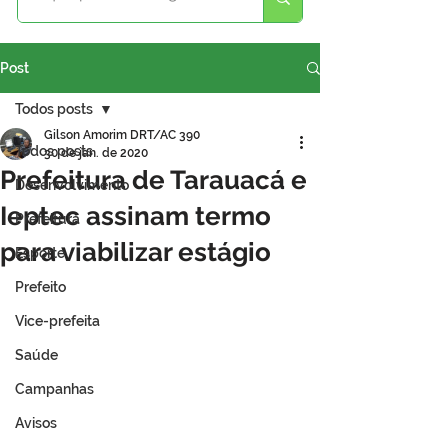
Post
Todos posts
Gilson Amorim DRT/AC 390
Todos posts
30 de jan. de 2020
Prefeitura de Tarauacá e
Desenvolvimento
Ieptec assinam termo
Prefeitura
para viabilizar estágio
Esporte
Prefeito
Vice-prefeita
Saúde
Campanhas
Avisos