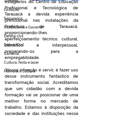
Turismo
estagiários do Centro de Educação 
Profissional e Tecnológica de 
Licitação
Tarauacá a devida experiência 
Segurança
profissional nas instalações da 
Prefeitura de Tarauacá, 
Institucional e Governo
proporcionando-lhes 
Defesa cívil
aperfeiçoamento técnico, cultural, 
Defesa Civil
científico e interpessoal, 
preparando-os para a 
Carnaval
empregabilidade.
Cultura, festa e lazer
“Nossa intenção é servir, é fazer uso 
Memória e Cultura
desse instrumento fantástico de 
transformação social. Acreditamos 
que um cidadão com a devida 
formação vai se posicionar de uma 
melhor forma no mercado de 
trabalho. Estamos à disposição da 
sociedade e das instituições nessa 