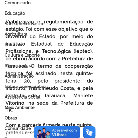
Comunicado
Educação
Viabilização e regulamentação de 
Saneamento Básico
estágio. Foi com esse objetivo que o 
Agricultura
Governo do Estado, por meio do 
Instituto Estadual de Educação 
Parcerias
Profissional e Tecnológica (Ieptec), 
Cultura e Esporte
celebrou acordo com a Prefeitura de 
Infraestrutura
Tarauacá. O termo de cooperação 
técnica foi assinado nesta quinta-
Administração
feira, 30, pelo presidente do 
Datas comemorativas
Instituto, Francineudo Costa, e pela 
Prefeita de Tarauacá, Marilete 
Assistência Social
Vitorino, na sede da Prefeitura de 
Meio Ambiente
TK.
Obras
Com a parceria firmada nesta quinta, 
Comunidade
pretende-se possibilitar aos 