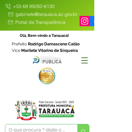
+55 68 99282-6130
gabinete@tarauaca.ac.gov.br
Portal da Transparência
Olá, Bem-vindo a Tarauacá!
Prefeito
Rodrigo Damasceno Catão
Vice
Marilete Vitorino de Sirqueira