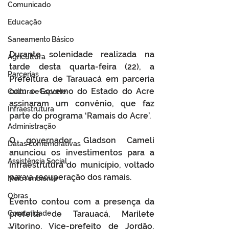
Comunicado
Educação
Saneamento Básico
Durante solenidade realizada na 
Agricultura
tarde desta quarta-feira (22), a 
Parcerias
Prefeitura de Tarauacá em parceria 
com o Governo do Estado do Acre 
Cultura e Esporte
assinaram um convênio, que faz 
Infraestrutura
parte do programa ‘Ramais do Acre’.
Administração
O governador Gladson Cameli 
Datas comemorativas
anunciou os investimentos para a 
Assistência Social
infraestrutura do município, voltado 
para a recuperação dos ramais.
Meio Ambiente
Obras
Evento contou com a presença da 
Comunidade
prefeita de Tarauacá, Marilete 
Vitorino, Vice-prefeito de Jordão, 