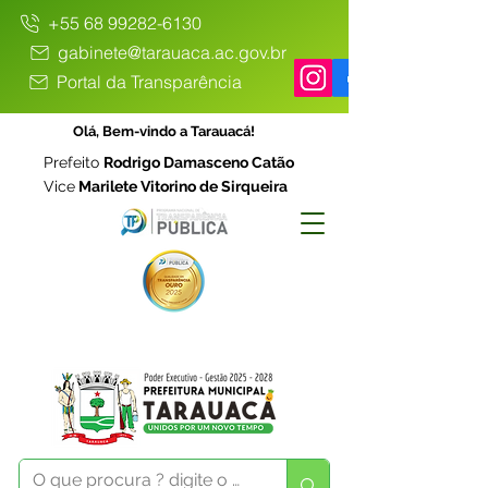
+55 68 99282-6130
gabinete@tarauaca.ac.gov.br
Portal da Transparência
Olá, Bem-vindo a Tarauacá!
Prefeito
Rodrigo Damasceno Catão
Vice
Marilete Vitorino de Sirqueira