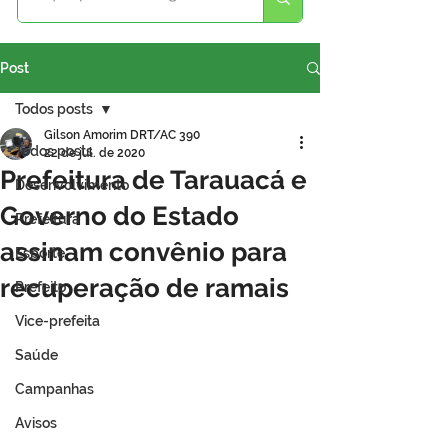
Post
Todos posts
Gilson Amorim DRT/AC 390
Todos posts
22 de jul. de 2020
Prefeitura de Tarauacá e
Desenvolvimento
Governo do Estado
Prefeitura
assinam convênio para
Esporte
recuperação de ramais
Prefeito
Vice-prefeita
Saúde
Campanhas
Avisos