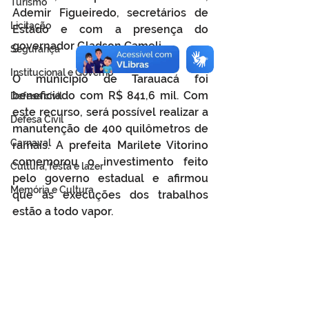
Turismo
Ademir Figueiredo, secretários de 
Licitação
Estado e com a presença do 
governador Gladson Cameli.
Segurança
Institucional e Governo
O município de Tarauacá foi 
beneficiado com R$ 841,6 mil. Com 
Defesa cívil
este recurso, será possível realizar a 
Defesa Civil
manutenção de 400 quilômetros de 
Carnaval
ramais. A prefeita Marilete Vitorino 
comemorou o investimento feito 
Cultura, festa e lazer
pelo governo estadual e afirmou 
Memória e Cultura
que as execuções dos trabalhos 
estão a todo vapor.