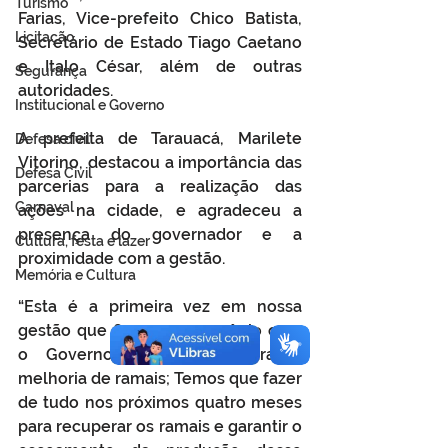
Turismo
Farias, Vice-prefeito Chico Batista, 
Licitação
Secretário de Estado Tiago Caetano 
e Italo César, além de outras 
Segurança
autoridades.
Institucional e Governo
A prefeita de Tarauacá, Marilete 
Defesa cívil
Vitorino, destacou a importância das 
Defesa Civil
parcerias para a realização das 
Carnaval
ações na cidade, e agradeceu a 
presença do governador e a 
Cultura, festa e lazer
proximidade com a gestão.
Memória e Cultura
“Esta é a primeira vez em nossa 
gestão que firmamos convênio com 
o Governo do Estado para a 
melhoria de ramais; Temos que fazer 
de tudo nos próximos quatro meses 
para recuperar os ramais e garantir o 