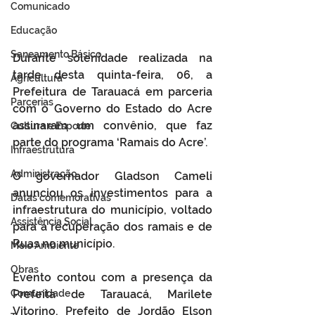
Comunicado
Educação
Saneamento Básico
Durante solenidade realizada na 
tarde desta quinta-feira, 06, a 
Agricultura
Prefeitura de Tarauacá em parceria 
Parcerias
com o Governo do Estado do Acre 
assinaram um convênio, que faz 
Cultura e Esporte
parte do programa ‘Ramais do Acre’. 
Infraestrutura
Administração
O governador Gladson Cameli 
anunciou os investimentos para a 
Datas comemorativas
infraestrutura do município, voltado 
Assistência Social
para a recuperação dos ramais e de 
Ruas no município.
Meio Ambiente
Obras
Evento contou com a presença da 
Comunidade
Prefeita de Tarauacá, Marilete 
Vitorino, Prefeito de Jordão Elson 