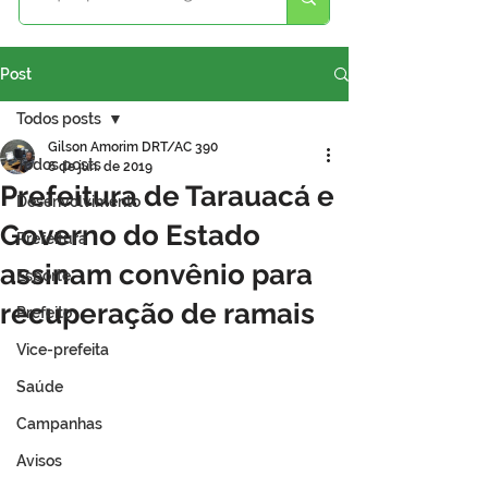
Post
Todos posts
Gilson Amorim DRT/AC 390
Todos posts
6 de jun. de 2019
Prefeitura de Tarauacá e
Desenvolvimento
Governo do Estado
Prefeitura
assinam convênio para
Esporte
recuperação de ramais
Prefeito
Vice-prefeita
Saúde
Campanhas
Avisos