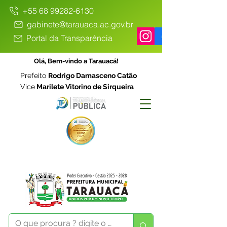
+55 68 99282-6130
gabinete@tarauaca.ac.gov.br
Portal da Transparência
Olá, Bem-vindo a Tarauacá!
Prefeito
Rodrigo Damasceno Catão
Vice
Marilete Vitorino de Sirqueira