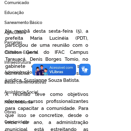
Comunicado
Educação
Saneamento Básico
Na manhã desta sexta-feira (5), a 
Agricultura
prefeita Maria Lucinéia (PDT), 
Parcerias
participou de uma reunião com o 
Diretor Geral do IFAC Campus 
Cultura e Esporte
Tarauacá, Denis Borges Tomio, no 
Infraestrutura
gabinete da gestora na sede 
Administração
admirativa. Além da assessora 
jurídica, Sussianne Souza Batista. 
Datas comemorativas
Assistência Social
A reunião teve como objetivos 
oferecer cursos profissionalizantes 
Meio Ambiente
para capacitar a comunidade. Para 
Obras
que isso se concretize, desde o 
Comunidade
início do ano, a administração 
municipal está estreitando as 