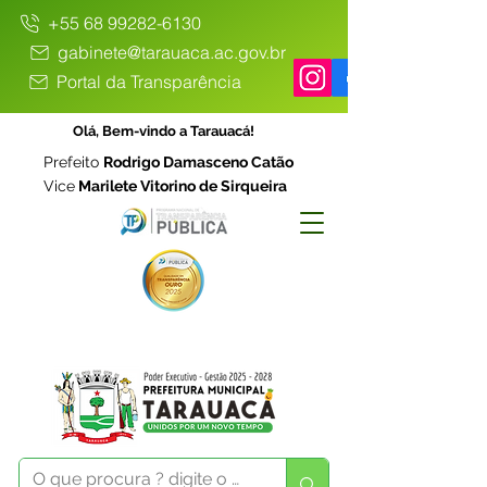
+55 68 99282-6130
gabinete@tarauaca.ac.gov.br
Portal da Transparência
Olá, Bem-vindo a Tarauacá!
Prefeito
Rodrigo Damasceno Catão
Vice
Marilete Vitorino de Sirqueira