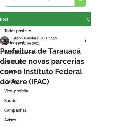
Post
Todos posts
Gilson Amorim DRT/AC 390
Todos posts
5 de fev. de 2021
Prefeitura de Tarauacá
Desenvolvimento
discute novas parcerias
Prefeitura
com o Instituto Federal
Esporte
do Acre (IFAC)
Prefeito
Vice-prefeita
Saúde
Campanhas
Avisos