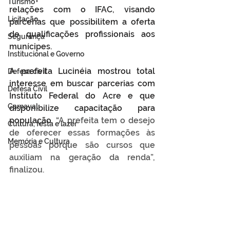
Turismo
relações com o IFAC, visando 
Licitação
parcerias que possibilitem a oferta 
de qualificações profissionais aos 
Segurança
munícipes. 
Institucional e Governo
A prefeita Lucinéia mostrou total 
Defesa cívil
interesse em buscar parcerias com 
Defesa Civil
Instituto Federal do Acre e que 
Carnaval
disponibilize capacitação para 
população.
 “A prefeita tem o desejo 
Cultura, festa e lazer
de oferecer essas formações às 
Memória e Cultura
pessoas porque são cursos que 
auxiliam na geração da renda”, 
finalizou.