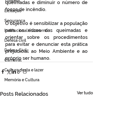
Turismo
queimadas e diminuir o número de 
focos de incêndio.
Licitação
Segurança
O objetivo é sensibilizar a população 
para os riscos das queimadas e 
Institucional e Governo
orientar sobre os procedimentos 
Defesa cívil
para evitar e denunciar esta prática 
Defesa Civil
prejudicial ao Meio Ambiente e ao 
próprio ser humano.
Carnaval
Cultura, festa e lazer
Memória e Cultura
Ver tudo
Posts Relacionados