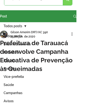
Post
Todos posts
Gilson Amorim DRT/AC 390
Todos posts
15 de jun. de 2020
Prefeitura de Tarauacá
Desenvolvimento
desenvolve Campanha
Prefeitura
Educativa de Prevenção
Esporte
às Queimadas
Prefeito
Vice-prefeita
Saúde
Campanhas
Avisos