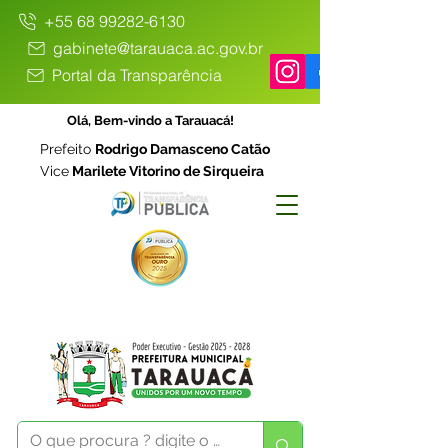
+55 68 99282-6130
gabinete@tarauaca.ac.gov.br
Portal da Transparência
Olá, Bem-vindo a Tarauacá!
Prefeito
Rodrigo Damasceno Catão
Vice
Marilete Vitorino de Sirqueira