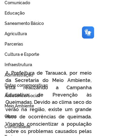
Comunicado
Educação
Saneamento Básico
Agricultura
Parcerias
Cultura e Esporte
Infraestrutura
A Prefeitura de Tarauacá, por meio 
Administração
da Secretaria do Meio Ambiente, 
Datas comemorativas
está realizando a Campanha 
Educativa de Prevenção às 
Assistência Social
Queimadas. Devido ao clima seco do 
Meio Ambiente
verão na região, existe um grande 
risco de ocorrências de queimada. 
Obras
Visando conscientizar a população 
Comunidade
sobre os problemas causados pelas 