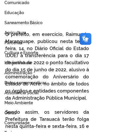
Comunicado
Educação
Saneamento Básico
Agricultura
O prefeito, em exercício, Raimundo 
Maranguape, publicou nesta terça-
Parcerias
feira, 14, no Diário Oficial do Estado 
Cultura e Esporte
(DOE) a transferência para o dia 17 
de junho de 2022 o ponto facultativo 
Infraestrutura
do dia 15 de junho de 2022, alusivo à 
Administração
comemoração do Aniversário do 
Datas comemorativas
Estado do Acre, no âmbito de todos 
os órgãos e entidades componentes 
Assistência Social
da Administração Pública Municipal.
Meio Ambiente
Sendo assim, os servidores da 
Obras
Prefeitura de Tarauacá terão folga 
Comunidade
nesta quinta-feira e sexta-feira, 16 e 