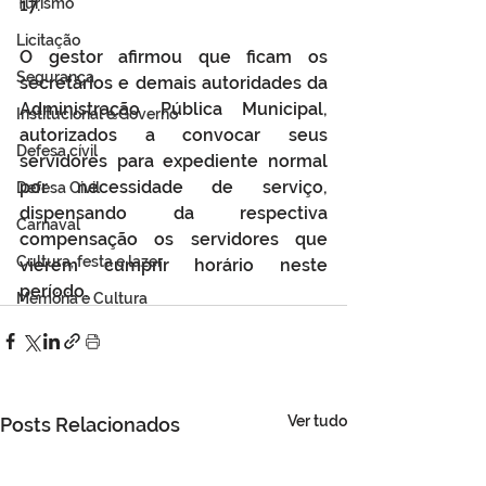
17. 
Turismo
Licitação
O gestor afirmou que ficam os 
Segurança
secretários e demais autoridades da 
Administração Pública Municipal, 
Institucional e Governo
autorizados a convocar seus 
Defesa cívil
servidores para expediente normal 
por necessidade de serviço, 
Defesa Civil
dispensando da respectiva 
Carnaval
compensação os servidores que 
Cultura, festa e lazer
vierem cumprir horário neste 
período.
Memória e Cultura
Ver tudo
Posts Relacionados