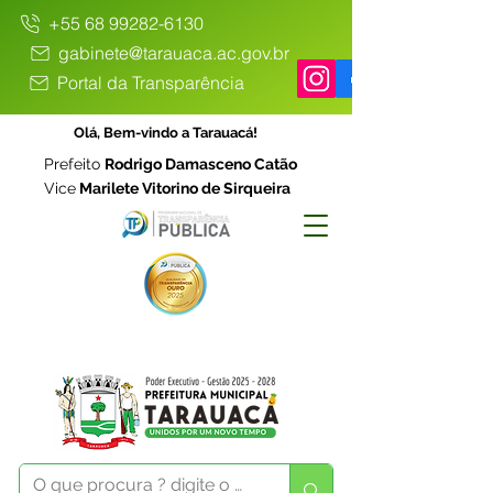
+55 68 99282-6130
gabinete@tarauaca.ac.gov.br
Portal da Transparência
Olá, Bem-vindo a Tarauacá!
Prefeito
Rodrigo Damasceno Catão
Vice
Marilete Vitorino de Sirqueira