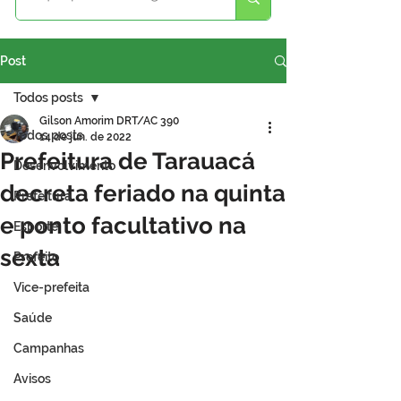
Post
Todos posts
Gilson Amorim DRT/AC 390
Todos posts
14 de jun. de 2022
Prefeitura de Tarauacá
Desenvolvimento
decreta feriado na quinta
Prefeitura
e ponto facultativo na
Esporte
sexta
Prefeito
Vice-prefeita
Saúde
Campanhas
Avisos