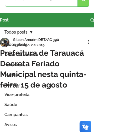
Post
Todos posts
Gilson Amorim DRT/AC 390
Todos posts
13 de ago. de 2019
Prefeitura de Tarauacá
Desenvolvimento
Decreta Feriado
Prefeitura
Municipal nesta quinta-
Esporte
feira, 15 de agosto
Prefeito
Vice-prefeita
Saúde
Campanhas
Avisos