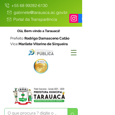
+55 68 99282-6130
gabinete@tarauaca.ac.gov.br
Portal da Transparência
Olá, Bem-vindo a Tarauacá!
Prefeito
Rodrigo Damasceno Catão
Vice
Marilete Vitorino de Sirqueira