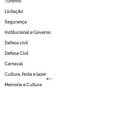
Turismo
Licitação
Segurança
Institucional e Governo
Defesa cívil
Defesa Civil
Carnaval
Cultura, festa e lazer
Memória e Cultura
Prefeitura de Tarauacá e
Prefeitura de T
Incra avançam na
abre chamame