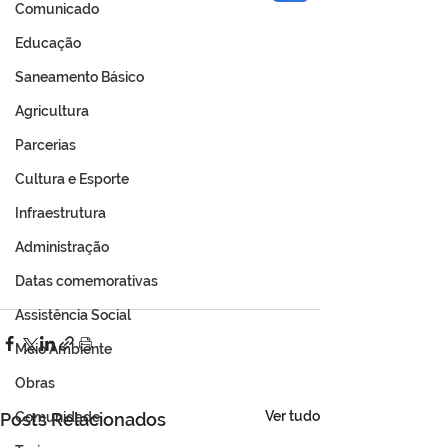
Comunicado
Educação
Saneamento Básico
Agricultura
Parcerias
Cultura e Esporte
Infraestrutura
Administração
Datas comemorativas
Assistência Social
Meio Ambiente
Obras
Ver tudo
Comunidade
Posts Relacionados