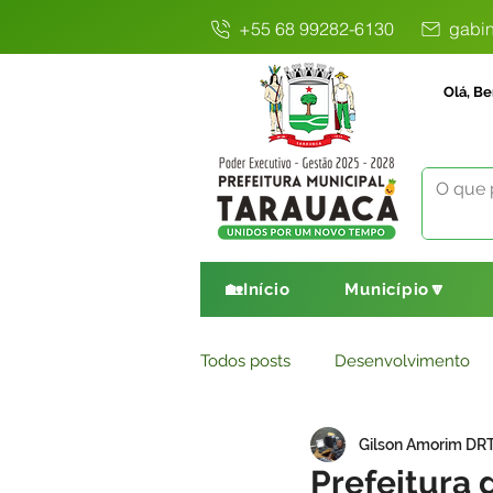
+55 68 99282-6130
gabin
Olá, Be
🏡Início
Município🔽
Todos posts
Desenvolvimento
Gilson Amorim DR
Avisos
Comunicado
E
Prefeitura