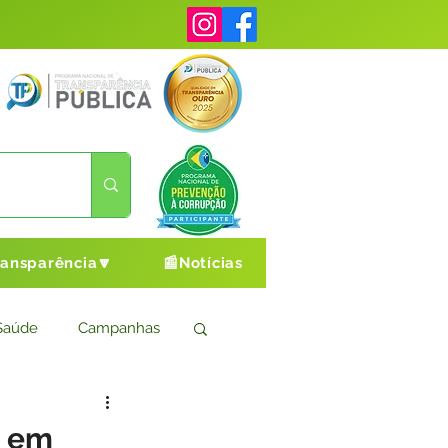
ransparência🔽
📰Notícias
Saúde
Campanhas
s
Cultura e Esporte
s em