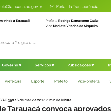
ete@tarauaca.ac.gov.br
Portal da Transparência
m-vindo a Tarauacá!
Prefeito
Rodrigo Damasceno Catão
Vice
Marilete Vitorino de Sirqueira
Governo🔽
Serviços🔽
Publicações🔽
T
Prefeitura
Esporte
Prefeito
Vice-prefeita
T/AC 390
16 de mar. de 2020
0 min de leitura
ducação
Saneamento Básico
Agricultura
Parceria
 de Tarauacá convoca aprovado