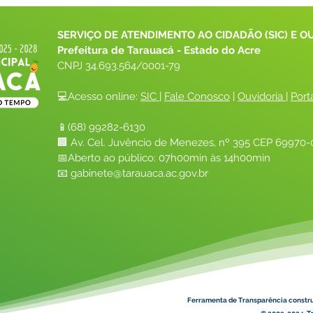
SERVIÇO DE ATENDIMENTO AO CIDADÃO (SIC) E O
Prefeitura de Tarauacá - Estado do Acre
CNPJ 
34.693.564/0001-79
💻Acesso online: 
SIC 
| 
Fale Conosco
 | 
Ouvidoria
| 
Port
📱(68) 99282-6130 
🏢 Av. Cel. Juvêncio de Menezes, nº 395 CEP 69970-0
📅Aberto ao público: 07h00min às 14h00min
📧 
gabinete@tarauaca.ac.gov.br
Ferramenta de Transparência constr