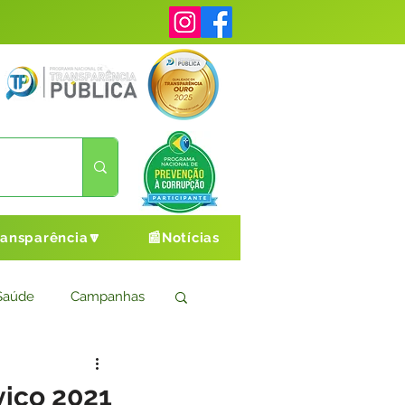
ransparência🔽
📰Notícias
Saúde
Campanhas
s
Cultura e Esporte
vico 2021