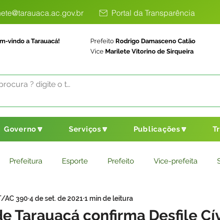
ete@tarauaca.ac.gov.br
Portal da Transparência
m-vindo a Tarauacá!
Prefeito
Rodrigo Damasceno Catão
Vice
Marilete Vitorino de Sirqueira
Governo🔽
Serviços🔽
Publicações🔽
T
Prefeitura
Esporte
Prefeito
Vice-prefeita
T/AC 390
4 de set. de 2021
1 min de leitura
ducação
Saneamento Básico
Agricultura
Parceria
de Tarauacá confirma Desfile Cí