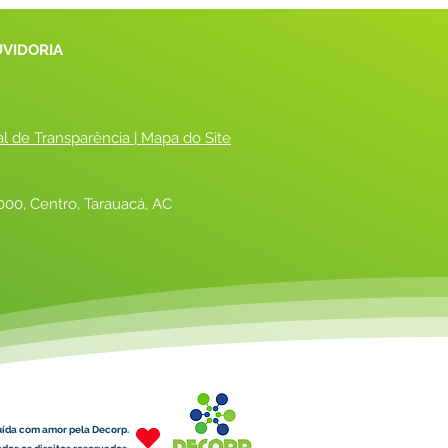
UVIDORIA
al de Transparência
 |
 Mapa do Site
00, Centro, Tarauacá, AC
uída com amor pela Decorp.