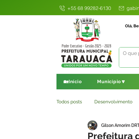
+55 68 99282-6130
gabin
Olá, Be
🏡Início
Município🔽
Todos posts
Desenvolvimento
Gilson Amorim DR
Avisos
Comunicado
E
Prefeitura 