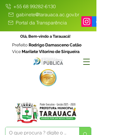
+55 68 99282-6130
gabinete@tarauaca.ac.gov.br
Portal da Transparência
Olá, Bem-vindo a Tarauacá!
Prefeito
Rodrigo Damasceno Catão
Vice
Marilete Vitorino de Sirqueira