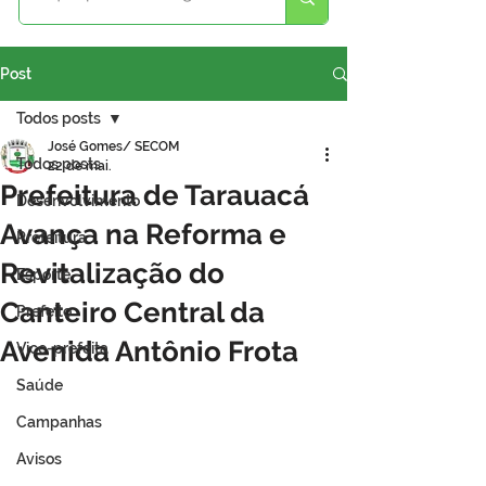
Post
Todos posts
José Gomes/ SECOM
Todos posts
22 de mai.
Prefeitura de Tarauacá
Desenvolvimento
Avança na Reforma e
Prefeitura
Revitalização do
Esporte
Canteiro Central da
Prefeito
Avenida Antônio Frota
Vice-prefeita
Saúde
Campanhas
Avisos