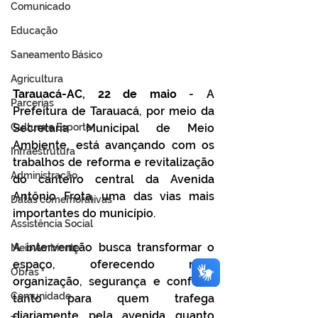
Comunicado
Educação
Saneamento Básico
Agricultura
Tarauacá-AC, 22 de maio 
- A 
Parcerias
Prefeitura de Tarauacá, por meio da 
Cultura e Esporte
Secretaria Municipal de Meio 
Ambiente, está avançando com os 
Infraestrutura
trabalhos de reforma e revitalização 
Administração
do canteiro central da Avenida 
Antônio Frota, uma das vias mais 
Datas comemorativas
importantes do município.
Assistência Social
A intervenção busca transformar o 
Meio Ambiente
espaço, oferecendo mais 
Obras
organização, segurança e conforto 
Comunidade
tanto para quem trafega 
diariamente pela avenida quanto 