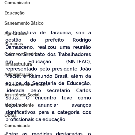
Comunicado
Educação
Saneamento Básico
A Prefeitura de Tarauacá, sob a 
Agricultura
gestão do prefeito Rodrigo 
Parcerias
Damasceno, realizou uma reunião 
Cultura e Esporte
com o Sindicato dos Trabalhadores 
em Educação (SINTEAC), 
Infraestrutura
representado pelo presidente João 
Administração
Maciel e Raimundo Brasil, além da 
equipe da Secretaria de Educação, 
Datas comemorativas
liderada pelo secretário Carlos 
Assistência Social
Souza. O encontro teve como 
objetivo anunciar avanços 
Meio Ambiente
significativos para a categoria dos 
Obras
profissionais da educação.
Comunidade
Entre as medidas destacadas, o 