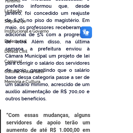
Turismo
prefeito informou que, desde 
Licitação
janeiro, foi concedido um reajuste 
de 6,7% no piso do magistério. Em 
Segurança
maio, os professores receberam um 
Institucional e Governo
adicional de 5% com a progressão 
Defesa cívil
de letra. Além disso, na última 
semana, a prefeitura enviou à 
Defesa Civil
Câmara Municipal um projeto de lei 
Carnaval
para corrigir o salário dos servidores 
de apoio, garantindo que o salário 
Cultura, festa e lazer
base dessa categoria passe a ser de 
Memória e Cultura
um salário mínimo, acrescido de um 
auxílio alimentação de R$ 700,00 e 
outros benefícios. 
“Com essas mudanças, alguns 
servidores de apoio terão um 
aumento de até R$ 1.000,00 em 