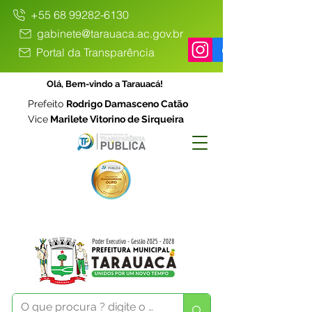
+55 68 99282-6130
gabinete@tarauaca.ac.gov.br
Portal da Transparência
Olá, Bem-vindo a Tarauacá!
Prefeito
Rodrigo Damasceno Catão
Vice
Marilete Vitorino de Sirqueira