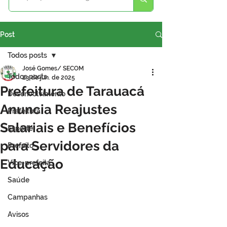
Post
Todos posts
José Gomes/ SECOM
Todos posts
23 de jun. de 2025
Prefeitura de Tarauacá
Desenvolvimento
Anuncia Reajustes
Prefeitura
Salariais e Benefícios
Esporte
para Servidores da
Prefeito
Educação
Vice-prefeita
Saúde
Campanhas
Avisos