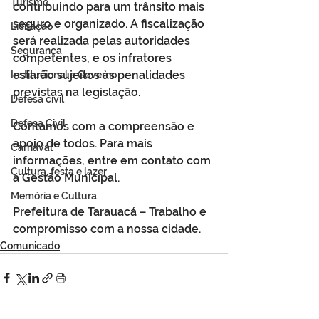
Turismo
contribuindo para um trânsito mais 
seguro e organizado. A fiscalização 
Licitação
será realizada pelas autoridades 
Segurança
competentes, e os infratores 
estarão sujeitos às penalidades 
Institucional e Governo
previstas na legislação.
Defesa cívil
Defesa Civil
Contamos com a compreensão e 
apoio de todos. Para mais 
Carnaval
informações, entre em contato com 
Cultura, festa e lazer
a Gestão Municipal.
Memória e Cultura
Prefeitura de Tarauacá – Trabalho e 
compromisso com a nossa cidade.
Comunicado