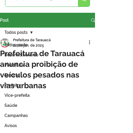
Post
Todos posts
Prefeitura de Tarauacá
Todos posts
22 de jan. de 2025
Prefeitura de Tarauacá
Desenvolvimento
anuncia proibição de
Prefeitura
veículos pesados nas
Esporte
vias urbanas
Prefeito
Vice-prefeita
Saúde
Campanhas
Avisos