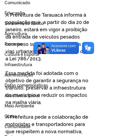
Comunicado
Educação
A Prefeitura de Tarauacá informa à 
população que, a partir do dia 20 de 
Saneamento Básico
janeiro, estará em vigor a proibição 
Agricultura
da entrada de veículos pesados 
com peso superior a 9 mil quilos nas 
Parcerias
vias urbanas, em conformidade com 
Cultura e Esporte
a Lei 786/2013.
Infraestrutura
Essa medida foi adotada com o 
Administração
objetivo de garantir a segurança no 
Datas comemorativas
trânsito, preservar a infraestrutura 
do município e reduzir os impactos 
Assistência Social
na malha viária.
Meio Ambiente
Obras
A Prefeitura pede a colaboração de 
motoristas e transportadores para 
Comunidade
que respeitem a nova normativa, 