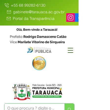
+55 68 99282-6130
gabinete@tarauaca.ac.gov.br
Portal da Transparência
Olá, Bem-vindo a Tarauacá!
Prefeito
Rodrigo Damasceno Catão
Vice
Marilete Vitorino de Sirqueira