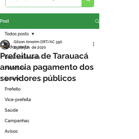
Post
Todos posts
Gilson Amorim DRT/AC 390
Todos posts
25 de jun. de 2020
Prefeitura de Tarauacá
Desenvolvimento
anuncia pagamento dos
Prefeitura
servidores públicos
Esporte
Prefeito
Vice-prefeita
Saúde
Campanhas
Avisos