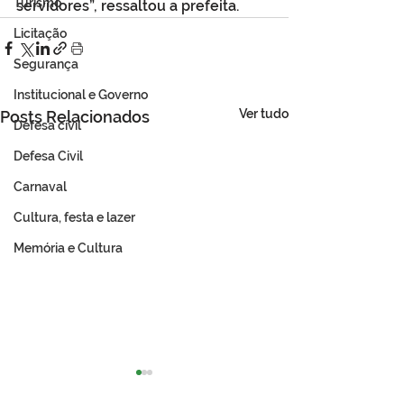
Turismo
servidores”, ressaltou a prefeita.
Licitação
Segurança
Institucional e Governo
Ver tudo
Posts Relacionados
Defesa cívil
Defesa Civil
Carnaval
Cultura, festa e lazer
Memória e Cultura