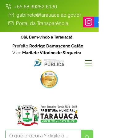
+55 68 99282-6130
gabinete@tarauaca.ac.gov.br
Portal da Transparência
Olá, Bem-vindo a Tarauacá!
Prefeito
Rodrigo Damasceno Catão
Vice
Marilete Vitorino de Sirqueira