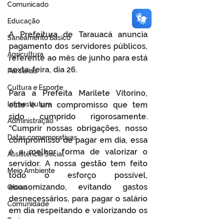
Comunicado
Educação
A Prefeitura de Tarauacá anuncia 
Saneamento Básico
pagamento dos servidores públicos, 
Agricultura
referente ao mês de junho para está 
sexta-feira, dia 26.
Parcerias
Cultura e Esporte
Para a Prefeita Marilete Vitorino, 
Infraestrutura
este é um compromisso que tem 
sido cumprido rigorosamente. 
Administração
“Cumprir nossas obrigações, nosso 
Datas comemorativas
compromisso de pagar em dia, essa 
é a melhor forma de valorizar o 
Assistência Social
servidor. A nossa gestão tem feito 
Meio Ambiente
todo o esforço possível, 
economizando, evitando gastos 
Obras
desnecessários, para pagar o salário 
Comunidade
em dia respeitando e valorizando os 