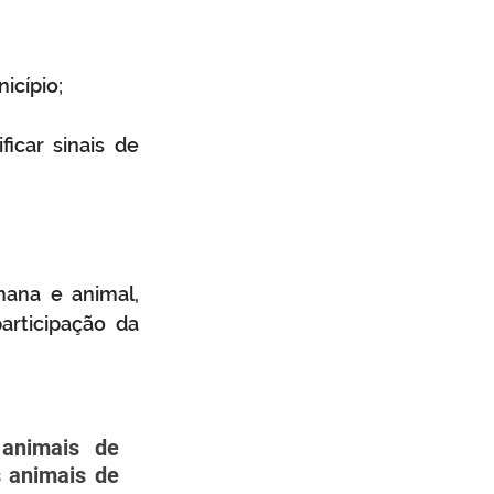
icípio;
car sinais de 
ana e animal, 
rticipação da 
animais de 
 animais de 