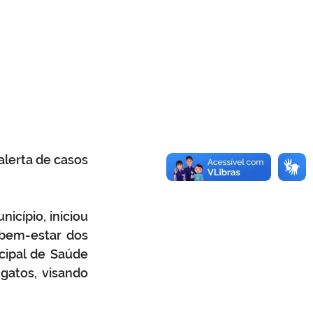
lerta de casos 
cípio, iniciou 
bem-estar dos 
ipal de Saúde 
atos, visando 