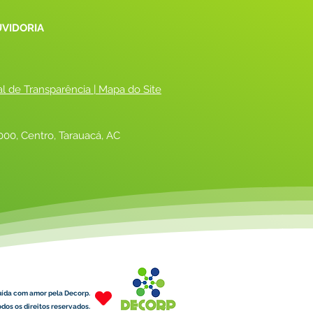
UVIDORIA
al de Transparência
 |
 Mapa do Site
00, Centro, Tarauacá, AC
uída com amor pela Decorp.
dos os direitos reservados.