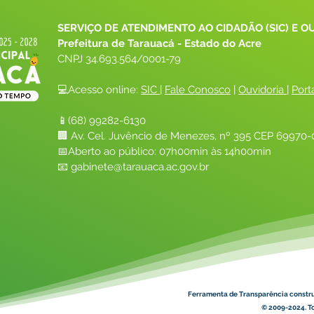
SERVIÇO DE ATENDIMENTO AO CIDADÃO (SIC) E O
Prefeitura de Tarauacá - Estado do Acre
CNPJ 
34.693.564/0001-79
💻Acesso online: 
SIC 
| 
Fale Conosco
 | 
Ouvidoria
| 
Port
📱(68) 99282-6130 
🏢 Av. Cel. Juvêncio de Menezes, nº 395 CEP 69970-0
📅Aberto ao público: 07h00min às 14h00min
📧 
gabinete@tarauaca.ac.gov.br
Ferramenta de Transparência constr
© 2009-2024. To