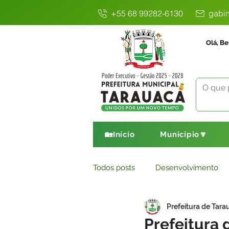
+55 68 99282-6130
gabin
Olá, Be
🏡Início
Município🔽
Todos posts
Desenvolvimento
Prefeitura de Tara
Avisos
Comunicado
E
Prefeitura