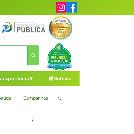
ransparência🔽
📰Notícias
Saúde
Campanhas
s
Cultura e Esporte