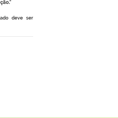
ção."
tado deve ser 