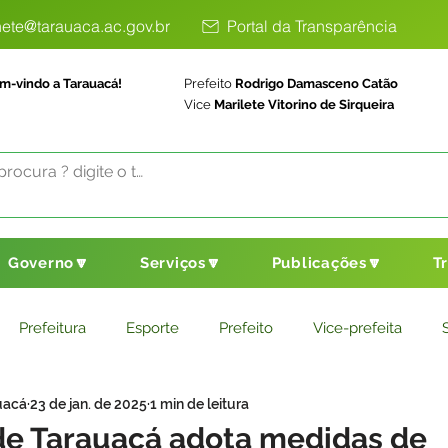
ete@tarauaca.ac.gov.br
Portal da Transparência
m-vindo a Tarauacá!
Prefeito
Rodrigo Damasceno Catão
Vice
Marilete Vitorino de Sirqueira
Governo🔽
Serviços🔽
Publicações🔽
T
Prefeitura
Esporte
Prefeito
Vice-prefeita
uacá
23 de jan. de 2025
1 min de leitura
ducação
Saneamento Básico
Agricultura
Parceria
 de Tarauacá adota medidas de