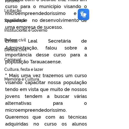
Turismo
curso para o município visando o 
Licitação
microempreendedoríssimo e a 
qualidade  no desenvolvimento de 
Segurança
uma empresa de sucesso.
Institucional e Governo
Defesa cívil
Emilli Leal Secretária de 
Administração, falou sobre a 
Defesa Civil
importância desse curso para a 
Carnaval
população Tarauacaense.
Cultura, festa e lazer
" Mais uma vez trazemos um curso 
Memória e Cultura
visando capacitar nossa população 
tendo em vista que muito de nossos 
jovens tendem a buscar várias 
alternativas para o 
microempreendedoríssimo. 
Queremos que com as técnicas 
adquiridas no curso os alunos 