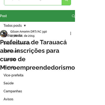
Post
Todos posts
Gilson Amorim DRT/AC 390
Todos posts
17 de out. de 2019
Prefeitura de Tarauacá
Desenvolvimento
abre inscrições para
Prefeitura
curso de
Esporte
Microempreendedorismo
Prefeito
Vice-prefeita
Saúde
Campanhas
Avisos