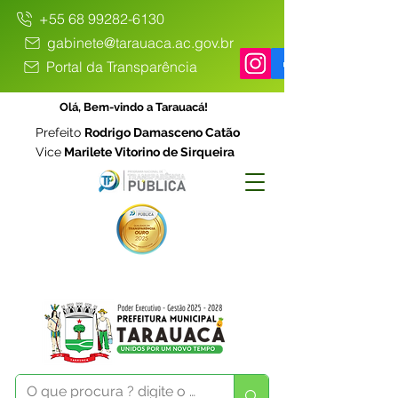
+55 68 99282-6130
gabinete@tarauaca.ac.gov.br
Portal da Transparência
Olá, Bem-vindo a Tarauacá!
Prefeito
Rodrigo Damasceno Catão
Vice
Marilete Vitorino de Sirqueira