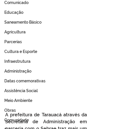
Comunicado
Educação
Saneamento Básico
Agricultura
Parcerias
Cultura e Esporte
Infraestrutura
Administração
Datas comemorativas
Assistência Social
Meio Ambiente
Obras
A prefeitura de Tarauacá através da 
Comunidade
Secretaria de Administração em 
parceria com o Sebrae traz mais um 