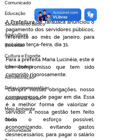
Comunicado
Educação
A Prefeitura de Tarauacá anunciou o 
Saneamento Básico
pagamento dos servidores públicos, 
Agricultura
referente ao mês de janeiro, para 
próxima terça-feira, dia 31. 
Parcerias
Cultura e Esporte
Para a prefeita Maria Lucinéia, este é 
Infraestrutura
um compromisso que tem sido 
cumprido rigorosamente. 
Administração
Datas comemorativas
“Cumprir nossas obrigações, nosso 
compromisso de pagar em dia. Essa 
Assistência Social
é a melhor forma de valorizar o 
Meio Ambiente
servidor. A nossa gestão tem feito 
todo o esforço possível, 
Obras
economizando, evitando gastos 
Comunidade
desnecessários, para pagar o salário 