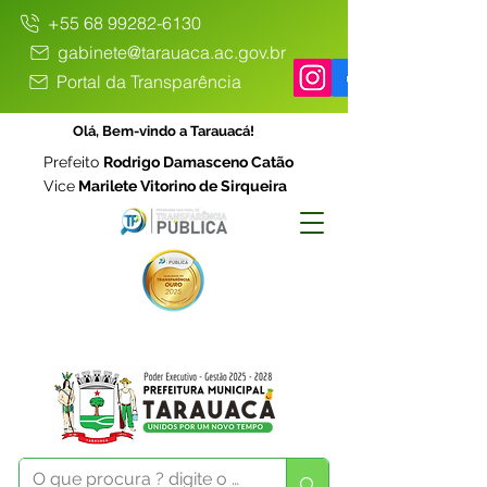
+55 68 99282-6130
gabinete@tarauaca.ac.gov.br
Portal da Transparência
Olá, Bem-vindo a Tarauacá!
Prefeito
Rodrigo Damasceno Catão
Vice
Marilete Vitorino de Sirqueira