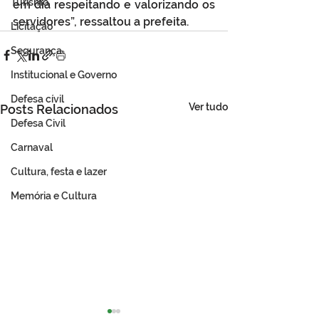
Turismo
em dia respeitando e valorizando os 
servidores”, ressaltou a prefeita.
Licitação
Segurança
Institucional e Governo
Defesa cívil
Ver tudo
Posts Relacionados
Defesa Civil
Carnaval
Cultura, festa e lazer
Memória e Cultura