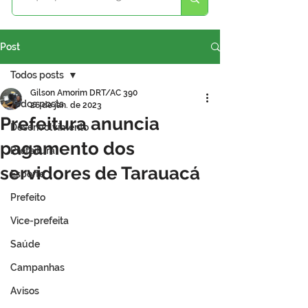
Post
Todos posts
Gilson Amorim DRT/AC 390
Todos posts
26 de jan. de 2023
Prefeitura anuncia
Desenvolvimento
pagamento dos
Prefeitura
servidores de Tarauacá
Esporte
Prefeito
Vice-prefeita
Saúde
Campanhas
Avisos