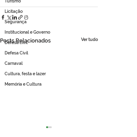
Turismo
Licitação
Segurança
Institucional e Governo
Ver tudo
Posts Relacionados
Defesa cívil
Defesa Civil
Carnaval
Cultura, festa e lazer
Memória e Cultura