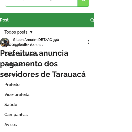
Post
Todos posts
Gilson Amorim DRT/AC 390
Todos posts
19 de abr. de 2022
Prefeitura anuncia
Desenvolvimento
pagamento dos
Prefeitura
servidores de Tarauacá
Esporte
Prefeito
Vice-prefeita
Saúde
Campanhas
Avisos