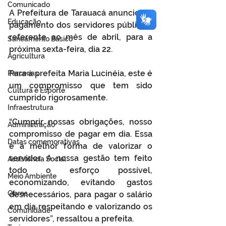
Comunicado
A Prefeitura de Tarauacá anunciou o 
Educação
pagamento dos servidores públicos, 
referente ao mês de abril, para a 
Saneamento Básico
próxima sexta-feira, dia 22.
Agricultura
Para a prefeita Maria Lucinéia, este é 
Parcerias
um compromisso que tem sido 
Cultura e Esporte
cumprido rigorosamente. 
Infraestrutura
“Cumprir nossas obrigações, nosso 
Administração
compromisso de pagar em dia. Essa 
Datas comemorativas
é a melhor forma de valorizar o 
servidor. A nossa gestão tem feito 
Assistência Social
todo o esforço possível, 
Meio Ambiente
economizando, evitando gastos 
Obras
desnecessários, para pagar o salário 
em dia respeitando e valorizando os 
Comunidade
servidores”, ressaltou a prefeita.