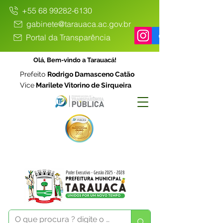
+55 68 99282-6130
gabinete@tarauaca.ac.gov.br
Portal da Transparência
Olá, Bem-vindo a Tarauacá!
Prefeito
Rodrigo Damasceno Catão
Vice
Marilete Vitorino de Sirqueira