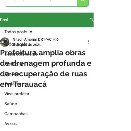
Post
Todos posts
Gilson Amorim DRT/AC 390
Todos posts
8 de jun. de 2021
Prefeitura amplia obras
Desenvolvimento
de drenagem profunda e
Prefeitura
de recuperação de ruas
Esporte
em Tarauacá
Prefeito
Vice-prefeita
Saúde
Campanhas
Avisos