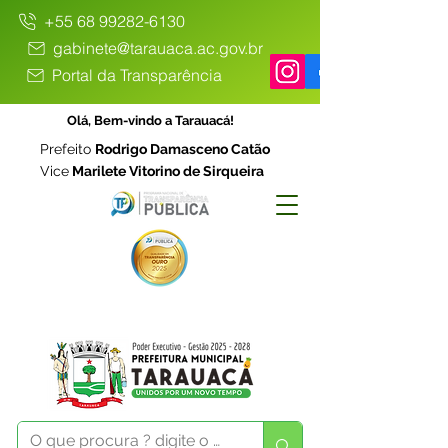
+55 68 99282-6130
gabinete@tarauaca.ac.gov.br
Portal da Transparência
Olá, Bem-vindo a Tarauacá!
Prefeito
Rodrigo Damasceno Catão
Vice
Marilete Vitorino de Sirqueira