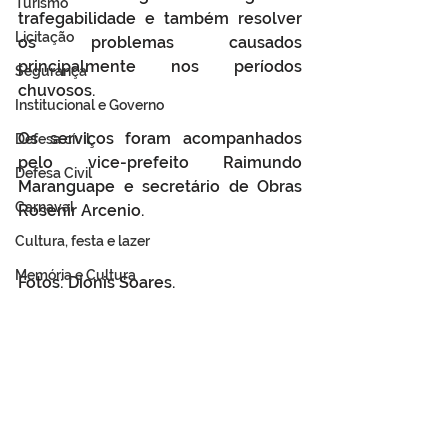
Turismo
trafegabilidade e também resolver 
Licitação
os problemas causados 
principalmente nos períodos 
Segurança
chuvosos.
Institucional e Governo
Os serviços foram acompanhados 
Defesa cívil
pelo vice-prefeito Raimundo 
Defesa Civil
Maranguape e secretário de Obras 
Carnaval
Rosenir Arcenio.
Cultura, festa e lazer
Memória e Cultura
Fotos: Dionis Soares.