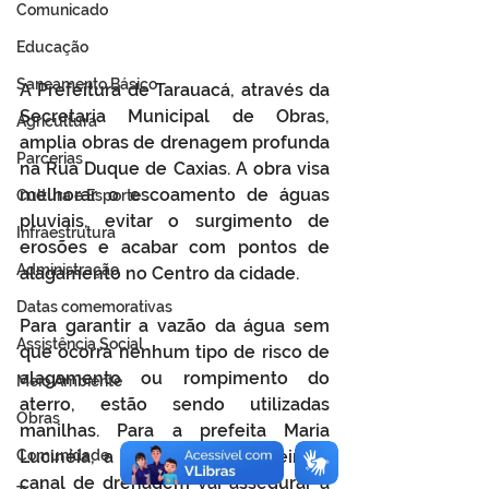
Comunicado
Educação
Saneamento Básico
A Prefeitura de Tarauacá, através da 
Secretaria Municipal de Obras, 
Agricultura
amplia obras de drenagem profunda 
Parcerias
na Rua Duque de Caxias. A obra visa 
melhorar o escoamento de águas 
Cultura e Esporte
pluviais, evitar o surgimento de 
Infraestrutura
erosões e acabar com pontos de 
Administração
alagamento no Centro da cidade. 
Datas comemorativas
Para garantir a vazão da água sem 
Assistência Social
que ocorra nenhum tipo de risco de 
alagamento ou rompimento do 
Meio Ambiente
aterro, estão sendo utilizadas 
Obras
manilhas. Para a prefeita Maria 
Comunidade
Lucinéia, a construção de bueiro e 
canal de drenagem vai assegurar a 