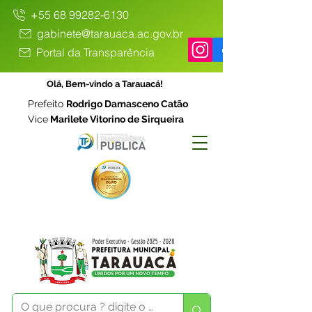
+55 68 99282-6130
gabinete@tarauaca.ac.gov.br
Portal da Transparência
Olá, Bem-vindo a Tarauacá!
Prefeito
Rodrigo Damasceno Catão
Vice
Marilete Vitorino de Sirqueira