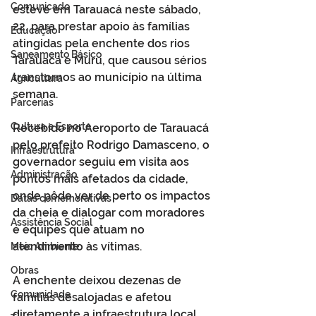
Comunicado
esteve em Tarauacá neste sábado, 
22, para prestar apoio às famílias 
Educação
atingidas pela enchente dos rios 
Saneamento Básico
Tarauacá e Muru, que causou sérios 
transtornos ao município na última 
Agricultura
semana.
Parcerias
Cultura e Esporte
Recebido no Aeroporto de Tarauacá 
pelo prefeito Rodrigo Damasceno, o 
Infraestrutura
governador seguiu em visita aos 
Administração
pontos mais afetados da cidade, 
onde pôde ver de perto os impactos 
Datas comemorativas
da cheia e dialogar com moradores 
Assistência Social
e equipes que atuam no 
atendimento às vítimas.
Meio Ambiente
Obras
A enchente deixou dezenas de 
Comunidade
famílias desalojadas e afetou 
diretamente a infraestrutura local, 