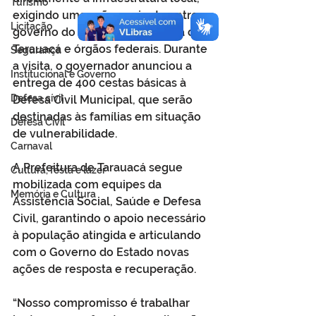
Turismo
exigindo uma ação conjunta entre o 
Licitação
governo do estado, a Prefeitura de 
Tarauacá e órgãos federais. Durante 
Segurança
a visita, o governador anunciou a 
Institucional e Governo
entrega de 400 cestas básicas à 
Defesa cívil
Defesa Civil Municipal, que serão 
destinadas às famílias em situação 
Defesa Civil
de vulnerabilidade.
Carnaval
A Prefeitura de Tarauacá segue 
Cultura, festa e lazer
mobilizada com equipes da 
Memória e Cultura
Assistência Social, Saúde e Defesa 
Civil, garantindo o apoio necessário 
à população atingida e articulando 
com o Governo do Estado novas 
ações de resposta e recuperação.
“Nosso compromisso é trabalhar 