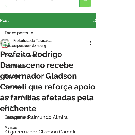
Post
Todos posts
Prefeitura de Tarauacá
Todos posts
22 de mar. de 2025
Prefeito Rodrigo
Desenvolvimento
Damasceno recebe
Prefeitura
governador Gladson
Esporte
Cameli que reforça apoio
Prefeito
às famílias afetadas pela
Vice-prefeita
enchente
Saúde
Imagens: Raimundo Almira
Campanhas
Avisos
O governador Gladson Cameli 