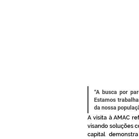
“A busca por par
Estamos trabalh
da nossa populaç
A visita à AMAC re
visando soluções c
capital demonstr