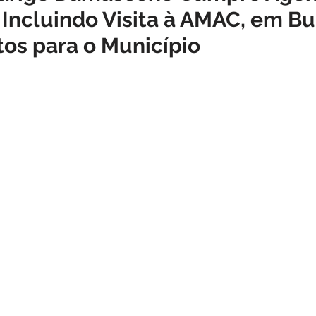
 Incluindo Visita à AMAC, em B
o
Datas comemorativas
Assistência Social
Meio A
os para o Município
Licitação
Segurança
Institucional e Governo
Defes
zer
Memória e Cultura