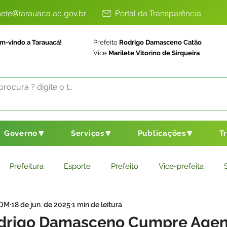
ete@tarauaca.ac.gov.br
Portal da Transparência
m-vindo a Tarauacá!
Prefeito
Rodrigo Damasceno Catão
Vice
Marilete Vitorino de Sirqueira
Governo🔽
Serviços🔽
Publicações🔽
T
Prefeitura
Esporte
Prefeito
Vice-prefeita
COM
18 de jun. de 2025
1 min de leitura
ducação
Saneamento Básico
Agricultura
Parceria
odrigo Damasceno Cumpre Age