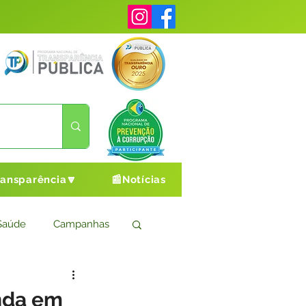
ransparência🔽
📰Notícias
Saúde
Campanhas
s
Cultura e Esporte
nda em