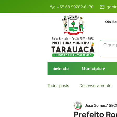
+55 68 99282-6130
gabin
Olá, Be
🏡Início
Município🔽
Todos posts
Desenvolvimento
José Gomes/ SE
Avisos
Comunicado
E
Prefeito R