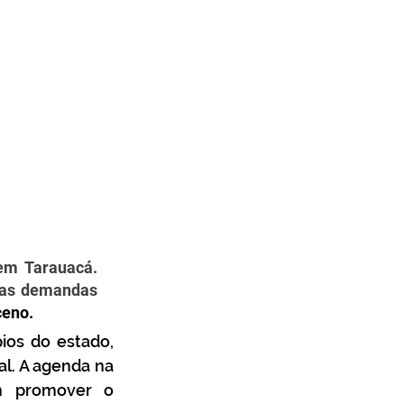
em Tarauacá. 
as demandas 
ceno.
ios do estado, 
l. A agenda na 
m promover o 