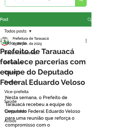
Post
Todos posts
Prefeitura de Tarauacá
Todos posts
13 de jan. de 2025
Prefeito de Tarauacá
Desenvolvimento
fortalece parcerias com
Prefeitura
equipe do Deputado
Esporte
Federal Eduardo Veloso
Prefeito
Vice-prefeita
Nesta semana, o Prefeito de 
Saúde
Tarauacá recebeu a equipe do 
Deputado Federal Eduardo Veloso 
Campanhas
para uma reunião que reforça o 
Avisos
compromisso com o 