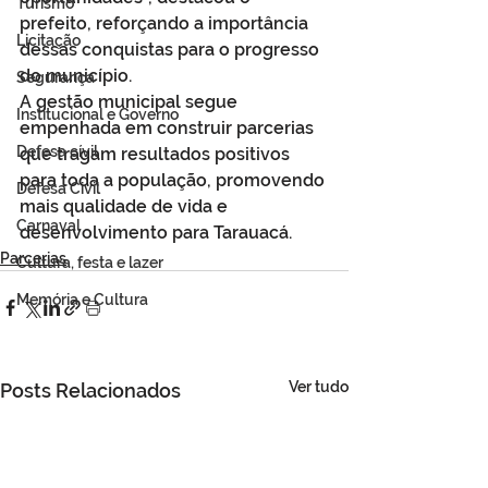
Turismo
prefeito, reforçando a importância 
Licitação
dessas conquistas para o progresso 
do município.
Segurança
A gestão municipal segue 
Institucional e Governo
empenhada em construir parcerias 
Defesa cívil
que tragam resultados positivos 
para toda a população, promovendo 
Defesa Civil
mais qualidade de vida e 
Carnaval
desenvolvimento para Tarauacá.
Parcerias
Cultura, festa e lazer
Memória e Cultura
Ver tudo
Posts Relacionados