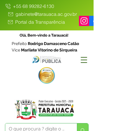
+55 68 99282-6130
gabinete@tarauaca.ac.gov.br
Portal da Transparência
Olá, Bem-vindo a Tarauacá!
Prefeito
Rodrigo Damasceno Catão
Vice
Marilete Vitorino de Sirqueira