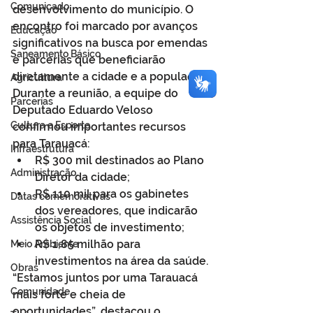
Comunicado
desenvolvimento do município. O 
encontro foi marcado por avanços 
Educação
significativos na busca por emendas 
Saneamento Básico
e parcerias que beneficiarão 
diretamente a cidade e a população.
Agricultura
Durante a reunião, a equipe do 
Parcerias
Deputado Eduardo Veloso 
Cultura e Esporte
confirmou importantes recursos 
para Tarauacá:
Infraestrutura
R$ 300 mil destinados ao Plano 
Administração
Diretor da cidade;
R$ 110 mil para os gabinetes 
Datas comemorativas
dos vereadores, que indicarão 
Assistência Social
os objetos de investimento;
R$ 1,85 milhão para 
Meio Ambiente
investimentos na área da saúde.
Obras
“Estamos juntos por uma Tarauacá 
Comunidade
mais forte e cheia de 
oportunidades”, destacou o 