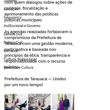
Turismo
com quem dialogou sobre ações de 
controle, fiscalização e 
Licitação
aprimoramento das políticas 
Segurança
públicas municipais.
Institucional e Governo
As agendas realizadas fortalecem o 
Defesa cívil
compromisso da Prefeitura de 
Defesa Civil
Tarauacá com uma gestão moderna, 
participativa e baseada nos 
Carnaval
princípios da ética, transparência e 
Cultura, festa e lazer
responsabilidade com o recurso 
público.
Memória e Cultura
Prefeitura de Tarauacá — Unidos 
por um novo tempo!