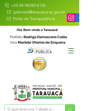
+55 68 99282-6130
gabinete@tarauaca.ac.gov.br
Portal da Transparência
Olá, Bem-vindo a Tarauacá!
Prefeito
Rodrigo Damasceno Catão
Vice
Marilete Vitorino de Sirqueira