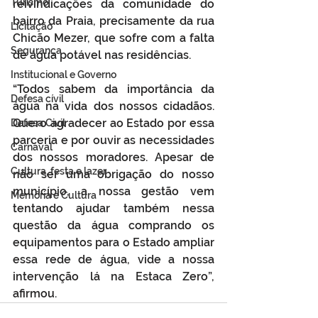
Turismo
reivindicações da comunidade do 
bairro da Praia, precisamente da rua 
Licitação
Chicão Mezer, que sofre com a falta 
Segurança
de água potável nas residências. 
Institucional e Governo
“Todos sabem da importância da 
Defesa cívil
água na vida dos nossos cidadãos. 
Quero agradecer ao Estado por essa 
Defesa Civil
parceria e por ouvir as necessidades 
Carnaval
dos nossos moradores. Apesar de 
Cultura, festa e lazer
não ser uma obrigação do nosso 
município, a nossa gestão vem 
Memória e Cultura
tentando ajudar também nessa 
questão da água comprando os 
equipamentos para o Estado ampliar 
essa rede de água, vide a nossa 
intervenção lá na Estaca Zero”, 
afirmou.