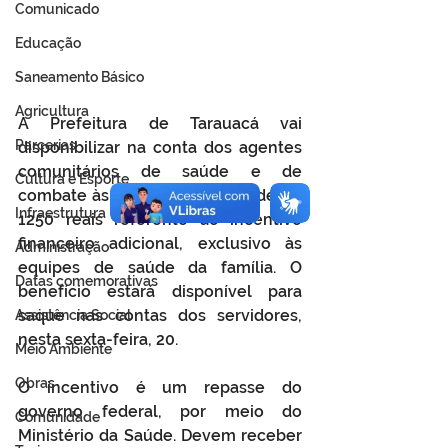
Comunicado
Educação
Saneamento Básico
Agricultura
A Prefeitura de Tarauacá vai 
Parcerias
disponibilizar na conta dos agentes 
comunitários de saúde e de 
Cultura e Esporte
combate às endemias o valor de R$ 
Infraestrutura
1250 reais referente ao incentivo 
financeiro adicional, exclusivo às 
Administração
equipes de saúde da família. O 
Datas comemorativas
benefício estará disponível para 
saque nas contas dos servidores, 
Assistência Social
nesta sexta-feira, 20.
Meio Ambiente
Obras
O incentivo é um repasse do 
governo federal, por meio do 
Comunidade
Ministério da Saúde. Devem receber 