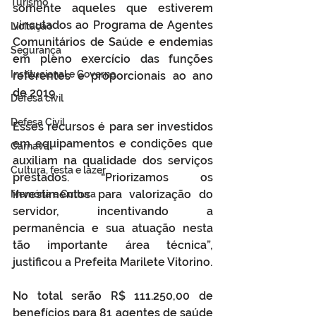
Turismo
somente aqueles que estiverem 
vinculados ao Programa de Agentes 
Licitação
Comunitários de Saúde e endemias 
Segurança
em pleno exercício das funções 
Institucional e Governo
referentes e proporcionais ao ano 
de 2019.
Defesa cívil
Defesa Civil
Esses recursos é para ser investidos 
em equipamentos e condições que 
Carnaval
auxiliam na qualidade dos serviços 
Cultura, festa e lazer
prestados. “Priorizamos os 
investimentos para valorização do 
Memória e Cultura
servidor, incentivando a 
permanência e sua atuação nesta 
tão importante área técnica”, 
justificou a Prefeita Marilete Vitorino. 
No total serão R$ 111.250,00 de 
benefícios para 81 agentes de saúde 