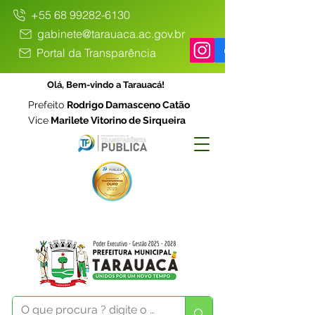
+55 68 99282-6130
gabinete@tarauaca.ac.gov.br
Portal da Transparência
Olá, Bem-vindo a Tarauacá!
Prefeito
Rodrigo Damasceno Catão
Vice
Marilete Vitorino de Sirqueira