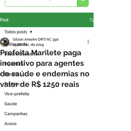
Post
Todos posts
Gilson Amorim DRT/AC 390
Todos posts
19 de dez. de 2019
Prefeita Marilete paga
Desenvolvimento
incentivo para agentes
Prefeitura
de saúde e endemias no
Esporte
valor de R$ 1250 reais
Prefeito
Vice-prefeita
Saúde
Campanhas
Avisos