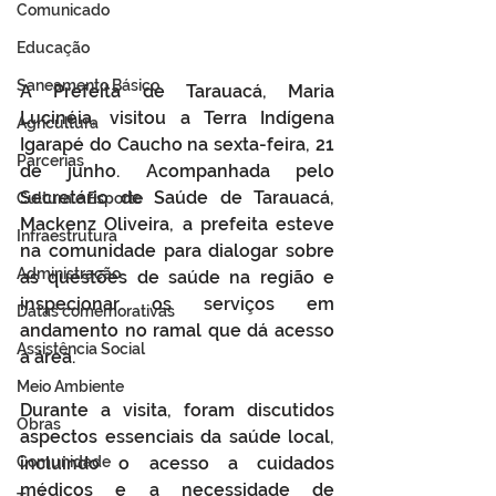
Comunicado
Educação
Saneamento Básico
A Prefeita de Tarauacá, Maria 
Lucinéia, visitou a Terra Indígena 
Agricultura
Igarapé do Caucho na sexta-feira, 21 
Parcerias
de junho. Acompanhada pelo 
Secretário de Saúde de Tarauacá, 
Cultura e Esporte
Mackenz Oliveira, a prefeita esteve 
Infraestrutura
na comunidade para dialogar sobre 
Administração
as questões de saúde na região e 
inspecionar os serviços em 
Datas comemorativas
andamento no ramal que dá acesso 
Assistência Social
à área.
Meio Ambiente
Durante a visita, foram discutidos 
Obras
aspectos essenciais da saúde local, 
Comunidade
incluindo o acesso a cuidados 
médicos e a necessidade de 