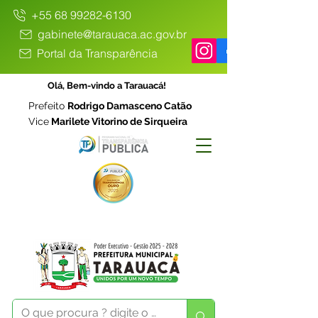
+55 68 99282-6130
gabinete@tarauaca.ac.gov.br
Portal da Transparência
Olá, Bem-vindo a Tarauacá!
Prefeito
Rodrigo Damasceno Catão
Vice
Marilete Vitorino de Sirqueira