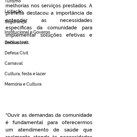
Turismo
melhorias nos serviços prestados. A 
Licitação
prefeita destacou a importância de 
entender as necessidades 
Segurança
específicas da comunidade para 
Institucional e Governo
implementar soluções efetivas e 
inclusivas.
Defesa cívil
Defesa Civil
Carnaval
Cultura, festa e lazer
Memória e Cultura
“Ouvir as demandas da comunidade 
é fundamental para oferecermos 
um atendimento de saúde que 