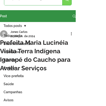
Post
Todos posts
Jones Carlos
Todos posts
22 de jun. de 2024
Prefeita Maria Lucinéia
Desenvolvimento
Visita Terra Indígena
Prefeitura
Igarapé do Caucho para
Esporte
Avaliar Serviços
Prefeito
Vice-prefeita
Saúde
Campanhas
Avisos