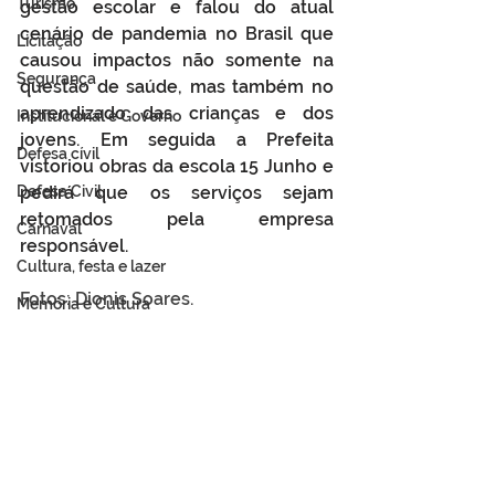
Turismo
gestão escolar e falou do atual 
cenário de pandemia no Brasil que 
Licitação
causou impactos não somente na 
Segurança
questão de saúde, mas também no 
aprendizado das crianças e dos 
Institucional e Governo
jovens. Em seguida a Prefeita 
Defesa cívil
vistoriou obras da escola 15 Junho e 
Defesa Civil
pedirá que os serviços sejam 
retomados pela empresa 
Carnaval
responsável.
Cultura, festa e lazer
Fotos: Dionis Soares. 
Memória e Cultura