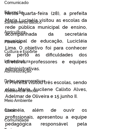
Comunicado
Educação
Nesta quarta-feira (28), a prefeita 
Maria Lucinéia visitou as escolas da 
Saneamento Básico
rede pública municipal de ensino, 
Agricultura
acompanhada da secretária 
municipal de educação, Lucicléia 
Parcerias
Lima
. O objetivo foi para conhecer 
Cultura e Esporte
de perto as dificuldades dos 
Infraestrutura
diretores, professores e equipes 
administrativas.
Administração
Datas comemorativas
A Prefeita visitou três escolas, sendo 
elas: Maria Aucilene Calixto Alves, 
Assistência Social
Adelmar de Oliveira e 15 junho II. 
Meio Ambiente
Lucinéia, além de ouvir os 
Obras
profissionais, apresentou a equipe 
Comunidade
pedagógica responsável pela 