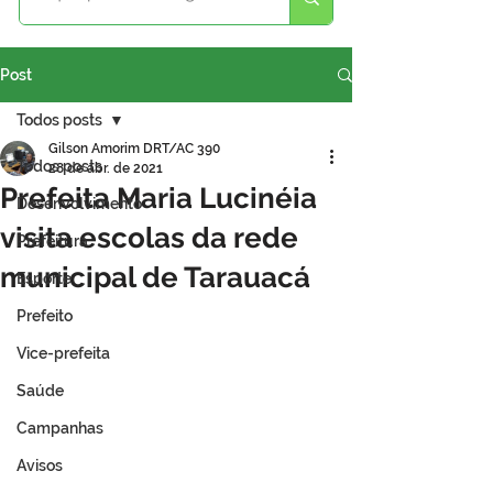
Post
Todos posts
Gilson Amorim DRT/AC 390
Todos posts
28 de abr. de 2021
Prefeita Maria Lucinéia
Desenvolvimento
visita escolas da rede
Prefeitura
municipal de Tarauacá
Esporte
Prefeito
Vice-prefeita
Saúde
Campanhas
Avisos