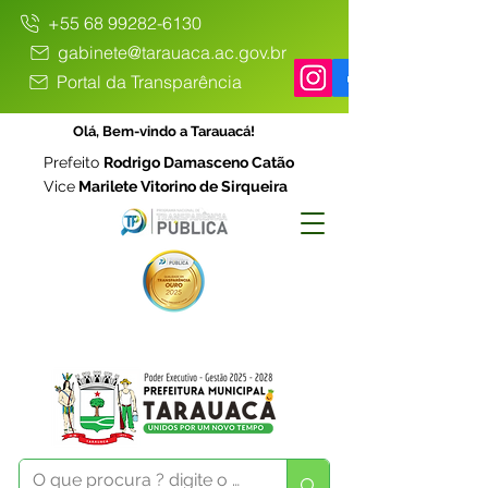
+55 68 99282-6130
gabinete@tarauaca.ac.gov.br
Portal da Transparência
Olá, Bem-vindo a Tarauacá!
Prefeito
Rodrigo Damasceno Catão
Vice
Marilete Vitorino de Sirqueira