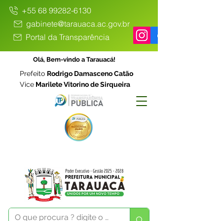
+55 68 99282-6130
gabinete@tarauaca.ac.gov.br
Portal da Transparência
Olá, Bem-vindo a Tarauacá!
Prefeito
Rodrigo Damasceno Catão
Vice
Marilete Vitorino de Sirqueira