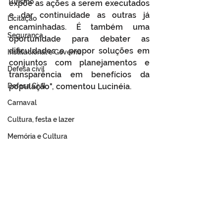
Turismo
expõe as ações a serem executados 
e dar continuidade as outras já 
Licitação
encaminhadas. É também uma 
Segurança
oportunidade para debater as 
dificuldades e propor soluções em 
Institucional e Governo
conjuntos com planejamentos e 
Defesa cívil
transparência em benefícios da 
Defesa Civil
população", comentou Lucinéia.
Carnaval
Cultura, festa e lazer
Memória e Cultura