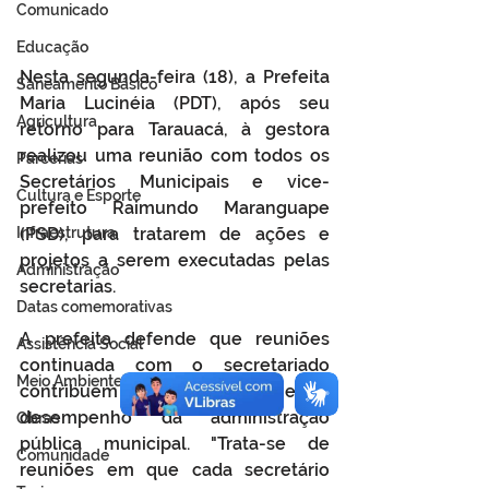
Comunicado
Educação
Nesta segunda-feira (18), a Prefeita 
Saneamento Básico
Maria Lucinéia (PDT), após seu 
Agricultura
retorno para Tarauacá, à gestora 
realizou uma reunião com todos os 
Parcerias
Secretários Municipais e vice-
Cultura e Esporte
prefeito Raimundo Maranguape 
Infraestrutura
(PSD), para tratarem de ações e 
projetos a serem executadas pelas 
Administração
secretarias.
Datas comemorativas
A prefeita defende que reuniões 
Assistência Social
continuada com o secretariado 
Meio Ambiente
contribuem para um melhor 
desempenho da administração 
Obras
pública municipal. "Trata-se de 
Comunidade
reuniões em que cada secretário 