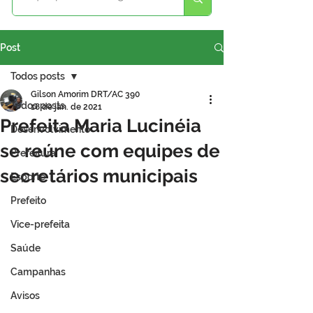
Post
Todos posts
Gilson Amorim DRT/AC 390
Todos posts
18 de jan. de 2021
Prefeita Maria Lucinéia
Desenvolvimento
se reúne com equipes de
Prefeitura
secretários municipais
Esporte
Prefeito
Vice-prefeita
Saúde
Campanhas
Avisos