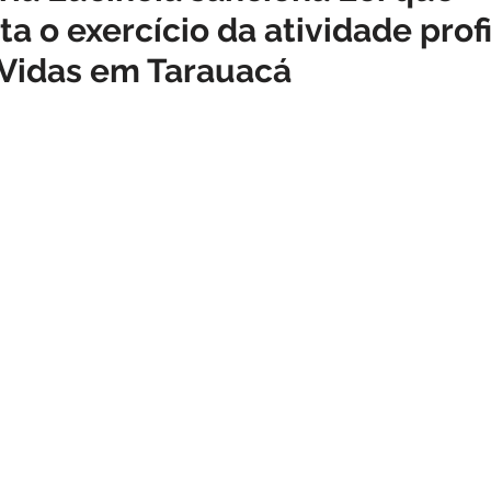
 o exercício da atividade profi
o
Datas comemorativas
Assistência Social
Meio A
Vidas em Tarauacá
Licitação
Segurança
Institucional e Governo
Defes
zer
Memória e Cultura