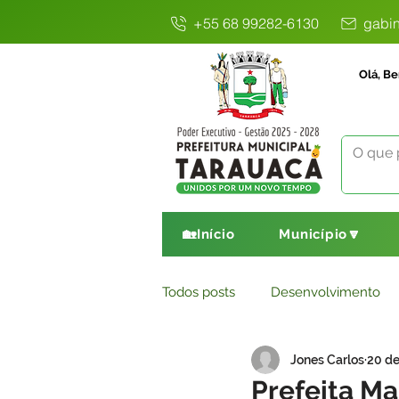
+55 68 99282-6130
gabin
Olá, Be
🏡Início
Município🔽
Todos posts
Desenvolvimento
Jones Carlos
20 de
Avisos
Comunicado
E
Prefeita Ma