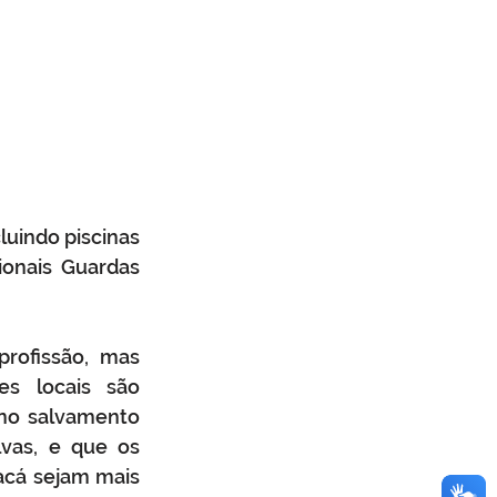
uindo piscinas 
onais Guardas 
rofissão, mas 
s locais são 
no salvamento 
vas, e que os 
cá sejam mais 