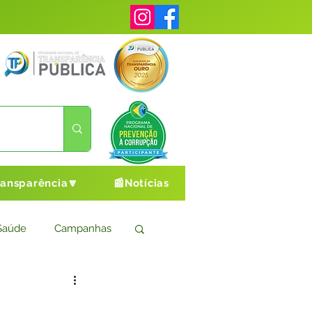
ransparência🔽
📰Notícias
Saúde
Campanhas
s
Cultura e Esporte