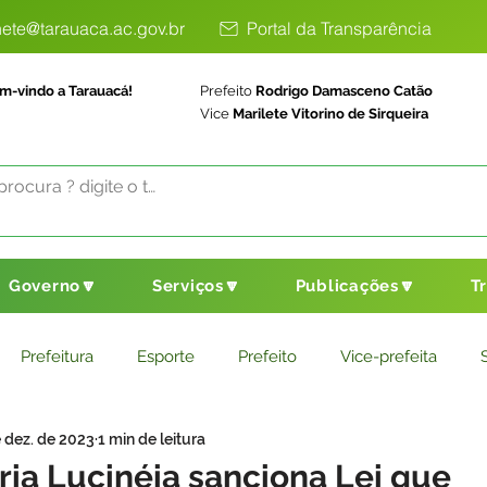
ete@tarauaca.ac.gov.br
Portal da Transparência
m-vindo a Tarauacá!
Prefeito
Rodrigo Damasceno Catão
Vice
Marilete Vitorino de Sirqueira
Governo🔽
Serviços🔽
Publicações🔽
T
Prefeitura
Esporte
Prefeito
Vice-prefeita
 dez. de 2023
1 min de leitura
ducação
Saneamento Básico
Agricultura
Parceria
ria Lucinéia sanciona Lei que