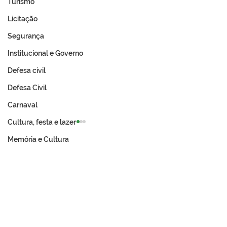
Turismo
Licitação
Segurança
Institucional e Governo
Defesa cívil
Defesa Civil
Carnaval
Cultura, festa e lazer
Memória e Cultura
Prefeitura de Tarauacá
Expo Tarauacá 
celebra resultado
lança Concurso
histórico no IDEB 2025
do Rodeio