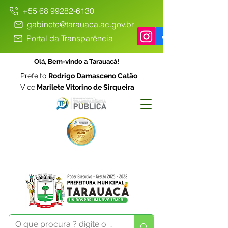
+55 68 99282-6130
gabinete@tarauaca.ac.gov.br
Portal da Transparência
Olá, Bem-vindo a Tarauacá!
Prefeito
Rodrigo Damasceno Catão
Vice
Marilete Vitorino de Sirqueira