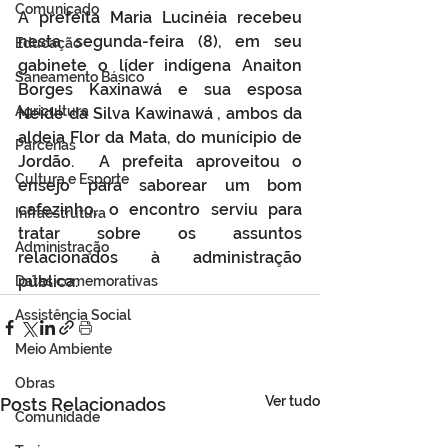
Comunicado
A prefeita Maria Lucinéia recebeu 
nesta segunda-feira (8), em seu 
Educação
gabinete o líder indígena Anaiton 
Saneamento Básico
Borges Kaxinawá e sua esposa 
Agricultura
Neide da Silva Kawinawá , ambos da 
aldeia Flor da Mata, do munícipio de 
Parcerias
Jordão.  A prefeita aproveitou o 
Cultura e Esporte
ensejo para saborear um bom 
cafezinho, o encontro serviu para 
Infraestrutura
tratar sobre os assuntos 
Administração
relacionados à administração 
pública.
Datas comemorativas
Assistência Social
Meio Ambiente
Obras
Ver tudo
Posts Relacionados
Comunidade