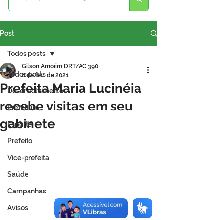
Post
Todos posts
Gilson Amorim DRT/AC 390
Todos posts
8 de fev. de 2021
Prefeita Maria Lucinéia
Desenvolvimento
recebe visitas em seu
Prefeitura
gabinete
Esporte
Prefeito
Vice-prefeita
Saúde
Campanhas
Avisos