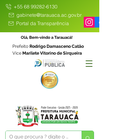
+55 68 99282-6130
gabinete@tarauaca.ac.gov.br
Portal da Transparência
Olá, Bem-vindo a Tarauacá!
Prefeito
Rodrigo Damasceno Catão
Vice
Marilete Vitorino de Sirqueira