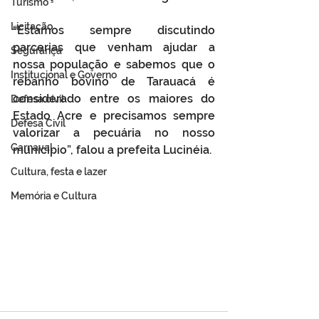
Turismo
Licitação
“Estamos sempre discutindo 
parcerias que venham ajudar a 
Segurança
nossa população e sabemos que o 
Institucional e Governo
rebanho bovino de Tarauacá é 
considerado entre os maiores do 
Defesa cívil
Estado Acre e precisamos sempre 
Defesa Civil
valorizar a pecuária no nosso 
Carnaval
munícipio”, falou a prefeita Lucinéia.
Cultura, festa e lazer
Memória e Cultura