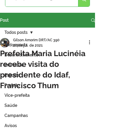
Post
Todos posts
Gilson Amorim DRT/AC 390
Todos posts
28 de jul. de 2021
Prefeita Maria Lucinéia
Desenvolvimento
recebe visita do
Prefeitura
presidente do Idaf,
Esporte
Francisco Thum
Prefeito
Vice-prefeita
Saúde
Campanhas
Avisos