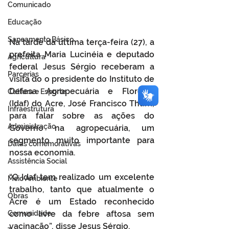
Comunicado
Educação
Saneamento Básico
Na tarde da última terça-feira (27), a 
prefeita Maria Lucinéia e deputado 
Agricultura
federal Jesus Sérgio receberam a 
Parcerias
visita do o presidente do Instituto de 
Defesa Agropecuária e Floresta 
Cultura e Esporte
(Idaf) do Acre, José Francisco Thum, 
Infraestrutura
para falar sobre as ações do 
Administração
Governo na agropecuária, um 
segmento muito importante para 
Datas comemorativas
nossa economia. 
Assistência Social
“O Idaf tem realizado um excelente 
Meio Ambiente
trabalho, tanto que atualmente o 
Obras
Acre é um Estado reconhecido 
Comunidade
como livre da febre aftosa sem 
vacinação”, disse Jesus Sérgio.