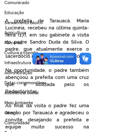
Comunicado
Educação
A prefeita de Tarauacá, Maria 
Saneamento Básico
Lucinéia, recebeu na última quinta-
Agricultura
feira (17), em seu gabinete a visita 
do padre Sandro Duda da Silva. O 
Parcerias
padre, que atualmente exerce o 
Cultura e Esporte
sacerdócio no município de Feijó.
Infraestrutura
Na oportunidade, o padre também 
Administração
abençoou a prefeita com uma cruz 
Datas comemorativas
que é utilizada pelo os 
Redentoristas. 
Assistência Social
Meio Ambiente
Ao final da visita o padre fez uma 
oração por Tarauacá e agradeceu o 
Obras
convite, desejando a prefeita e 
Comunidade
equipe muito sucesso na 