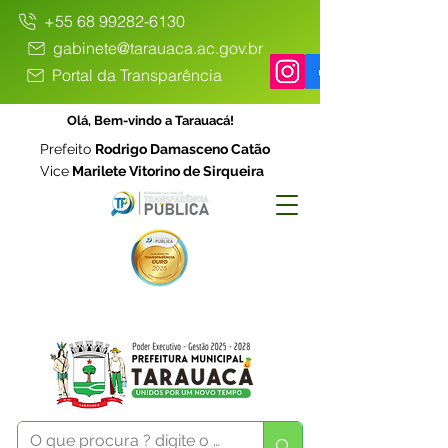
+55 68 99282-6130
gabinete@tarauaca.ac.gov.br
Portal da Transparência
Olá, Bem-vindo a Tarauacá!
Prefeito
Rodrigo Damasceno Catão
Vice
Marilete Vitorino de Sirqueira