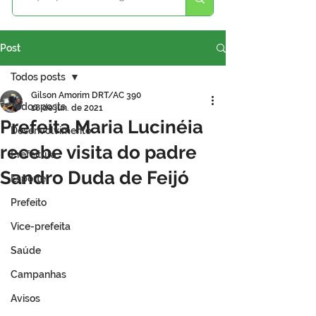
Post
Todos posts
Gilson Amorim DRT/AC 390
Todos posts
18 de jun. de 2021
Prefeita Maria Lucinéia
Desenvolvimento
recebe visita do padre
Prefeitura
Sandro Duda de Feijó
Esporte
Prefeito
Vice-prefeita
Saúde
Campanhas
Avisos