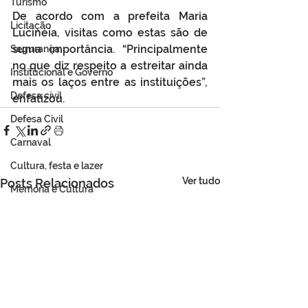
Turismo
De acordo com a prefeita Maria 
Licitação
Lucinéia, visitas como estas são de 
suma importância. “Principalmente 
Segurança
no que diz respeito a estreitar ainda 
Institucional e Governo
mais os laços entre as instituições”, 
Defesa cívil
enfatizou.
Defesa Civil
Carnaval
Cultura, festa e lazer
Ver tudo
Posts Relacionados
Memória e Cultura