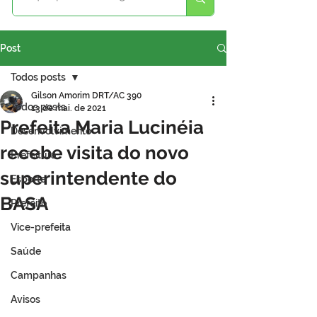
Post
Todos posts
Gilson Amorim DRT/AC 390
Todos posts
13 de mai. de 2021
Prefeita Maria Lucinéia
Desenvolvimento
recebe visita do novo
Prefeitura
superintendente do
Esporte
BASA
Prefeito
Vice-prefeita
Saúde
Campanhas
Avisos