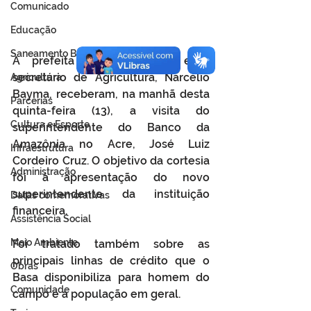
Comunicado
Educação
Saneamento Básico
A prefeita Maria Lucinéia e o 
secretário de Agricultura, Narcélio 
Agricultura
Bayma, receberam, na manhã desta 
Parcerias
quinta-feira (13), a visita do 
Cultura e Esporte
superintendente do Banco da 
Amazônia no Acre, José Luiz 
Infraestrutura
Cordeiro Cruz. O objetivo da cortesia 
Administração
foi à apresentação do novo 
superintendente da instituição 
Datas comemorativas
financeira.
Assistência Social
Meio Ambiente
Foi tratado também sobre as 
principais linhas de crédito que o 
Obras
Basa disponibiliza para homem do 
Comunidade
campo e a população em geral. 