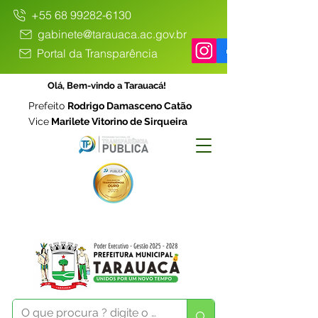
+55 68 99282-6130
gabinete@tarauaca.ac.gov.br
Portal da Transparência
Olá, Bem-vindo a Tarauacá!
Prefeito
Rodrigo Damasceno Catão
Vice
Marilete Vitorino de Sirqueira