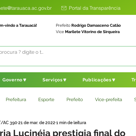
ete@tarauaca.ac.gov.br
Portal da Transparência
m-vindo a Tarauacá!
Prefeito
Rodrigo Damasceno Catão
Vice
Marilete Vitorino de Sirqueira
Governo🔽
Serviços🔽
Publicações🔽
T
Prefeitura
Esporte
Prefeito
Vice-prefeita
T/AC 390
21 de mar. de 2022
1 min de leitura
ducação
Saneamento Básico
Agricultura
Parceria
ia Lucinéia prestigia final do