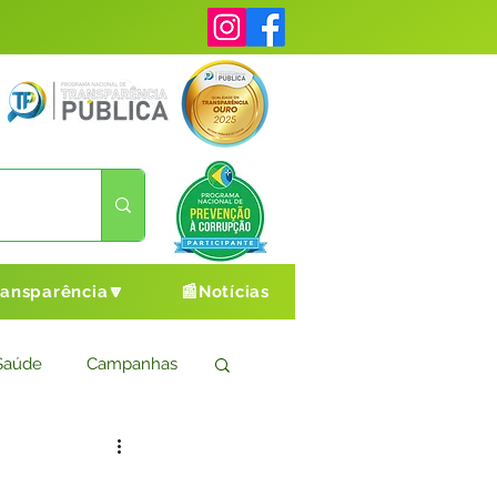
ransparência🔽
📰Notícias
Saúde
Campanhas
s
Cultura e Esporte