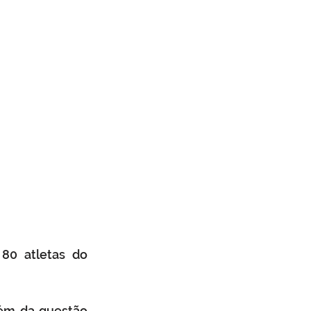
80 atletas do 
ém da questão 