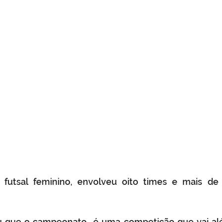
utsal feminino, envolveu oito times e mais de 
tou que o campeonato  é uma competição que vai al