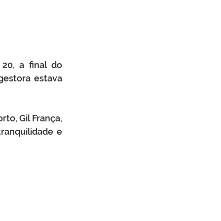
0, a final do 
estora estava 
o, Gil França, 
anquilidade e 