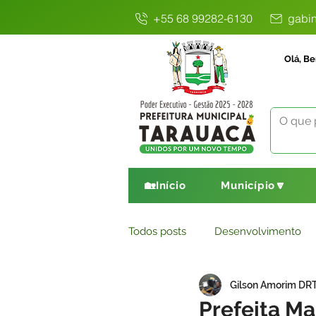
+55 68 99282-6130
gabin
Olá, Be
🏡Início
Município🔽
Todos posts
Desenvolvimento
Gilson Amorim DR
Avisos
Comunicado
E
Prefeita Mar