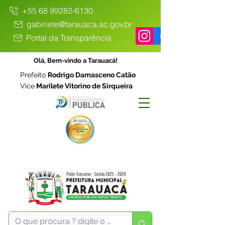
+55 68 99282-6130
gabinete@tarauaca.ac.gov.br
Portal da Transparência
Olá, Bem-vindo a Tarauacá!
Prefeito
Rodrigo Damasceno Catão
Vice
Marilete Vitorino de Sirqueira