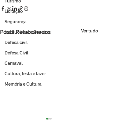
Turismo
Licitação
Segurança
Ver tudo
Posts Relacionados
Institucional e Governo
Defesa cívil
Defesa Civil
Carnaval
Cultura, festa e lazer
Memória e Cultura