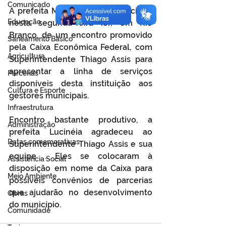
Comunicado
A prefeita Maria Lucinéia, participou 
Educação
nesta segunda-feira (8), em Rio 
Branco, de um encontro promovido 
Saneamento Básico
pela Caixa Econômica Federal, com 
Agricultura
Superintendente Thiago Assis para 
apresentar a linha de serviços 
Parcerias
disponíveis desta instituição aos 
Cultura e Esporte
gestores municipais. 
Infraestrutura
Encontro bastante produtivo, a 
Administração
prefeita Lucinéia agradeceu ao 
Datas comemorativas
Superintendente Thiago Assis e sua 
equipe . Eles se colocaram à 
Assistência Social
disposição em nome da Caixa para 
Meio Ambiente
possíveis convênios de parcerias 
que ajudarão no desenvolvimento 
Obras
do município.
Comunidade