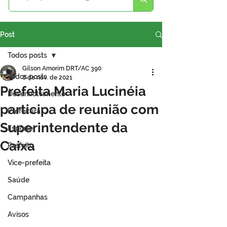
Post
Todos posts
Gilson Amorim DRT/AC 390
Todos posts
8 de nov. de 2021
Prefeita Maria Lucinéia
Desenvolvimento
participa de reunião com
Prefeitura
Superintendente da
Esporte
Caixa
Prefeito
Vice-prefeita
Saúde
Campanhas
Avisos