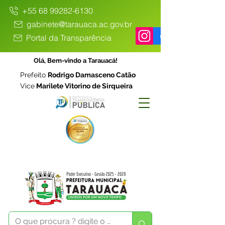
+55 68 99282-6130
gabinete@tarauaca.ac.gov.br
Portal da Transparência
Olá, Bem-vindo a Tarauacá!
Prefeito
Rodrigo Damasceno Catão
Vice
Marilete Vitorino de Sirqueira