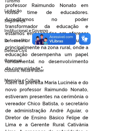
Turismo
professor Raimundo Nonato em 
Licitação
nosso time de educadores. 
Acreditamos no poder 
Segurança
transformador da educação e 
Institucional e Governo
estamos empenhados em oferecer 
o melhor para nossos alunos, 
Defesa cívil
principalmente na zona rural, onde a 
Defesa Civil
educação desempenha um papel 
Carnaval
fundamental no desenvolvimento 
da comunidade."
Cultura, festa e lazer
Memória e Cultura
Além da prefeita Maria Lucinéia e do 
novo professor Raimundo Nonato, 
estiveram presentes na cerimônia o 
vereador Chico Batista, o secretário 
de administração André Aguiar, o 
Diretor de Ensino Básico Felipe de 
Lima e a Gerente Rural Cativânia 