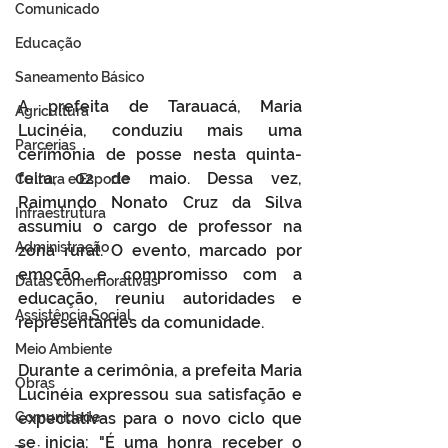
Comunicado
Educação
Saneamento Básico
A prefeita de Tarauacá, Maria 
Agricultura
Lucinéia, conduziu mais uma 
Parcerias
cerimônia de posse nesta quinta-
feira, 02 de maio. Dessa vez, 
Cultura e Esporte
Raimundo Nonato Cruz da Silva 
Infraestrutura
assumiu o cargo de professor na 
Administração
zona rural. O evento, marcado por 
emoção e compromisso com a 
Datas comemorativas
educação, reuniu autoridades e 
Assistência Social
representantes da comunidade.
Meio Ambiente
Durante a cerimônia, a prefeita Maria 
Obras
Lucinéia expressou sua satisfação e 
Comunidade
expectativas para o novo ciclo que 
se inicia: "É uma honra receber o 