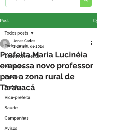
Post
Todos posts
Jones Carlos
Todos posts
2 de mai. de 2024
Prefeita Maria Lucinéia
Desenvolvimento
empossa novo professor
Prefeitura
para a zona rural de
Esporte
Tarauacá
Prefeito
Vice-prefeita
Saúde
Campanhas
Avisos