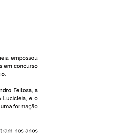
inéia empossou 
os em concurso 
o.  
ro Feitosa, a 
Lucicléia, e o 
r uma formação 
tram nos anos 