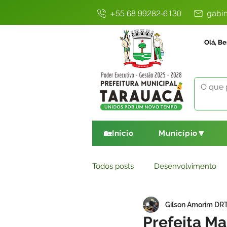
+55 68 99282-6130
gabin
Olá, Be
🏡Início
Município🔽
Todos posts
Desenvolvimento
Gilson Amorim DR
Avisos
Comunicado
E
Prefeita Ma