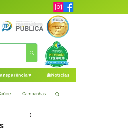
ransparência🔽
📰Notícias
Saúde
Campanhas
s
Cultura e Esporte
s