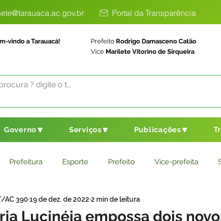
ete@tarauaca.ac.gov.br
Portal da Transparência
m-vindo a Tarauacá!
Prefeito
Rodrigo Damasceno Catão
Vice
Marilete Vitorino de Sirqueira
Governo🔽
Serviços🔽
Publicações🔽
T
Prefeitura
Esporte
Prefeito
Vice-prefeita
T/AC 390
19 de dez. de 2022
2 min de leitura
ducação
Saneamento Básico
Agricultura
Parceria
ria Lucinéia empossa dois novo