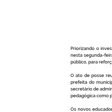
Priorizando o inve
nesta segunda-feir
público, para refor
O ato de posse reu
prefeita do municíp
secretário de admi
pedagógica como pa
Os novos educador