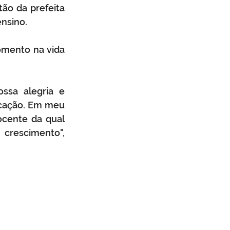
ão da prefeita 
nsino. 
mento na vida 
sa alegria e 
ucação. Em meu 
cente da qual 
crescimento", 