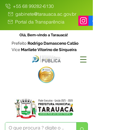
+55 68 99282-6130
gabinete@tarauaca.ac.gov.br
Portal da Transparência
Olá, Bem-vindo a Tarauacá!
Prefeito
Rodrigo Damasceno Catão
Vice
Marilete Vitorino de Sirqueira