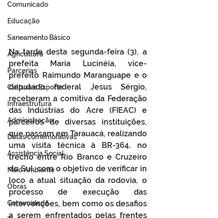
Comunicado
Educação
Saneamento Básico
Na tarde desta segunda-feira (3), a 
Agricultura
prefeita Maria Lucinéia, vice-
Parcerias
prefeito Raimundo Maranguape e o 
deputado federal Jesus Sérgio, 
Cultura e Esporte
receberam a comitiva da Federação 
Infraestrutura
das Indústrias do Acre (FIEAC) e 
Administração
parceiros de diversas instituições, 
que passam em Tarauacá, realizando 
Datas comemorativas
uma visita técnica à BR-364, no 
Assistência Social
trecho entre Rio Branco e Cruzeiro 
do Sul, com o objetivo de verificar in 
Meio Ambiente
loco a atual situação da rodovia, o 
Obras
processo de execução das 
intervenções, bem como os desafios 
Comunidade
a serem enfrentados pelas frentes 