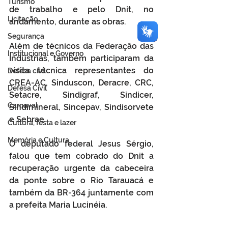
Turismo
de trabalho e pelo Dnit, no 
Licitação
andamento, durante as obras.
Segurança
Além de técnicos da Federação das 
Institucional e Governo
Indústrias, também participaram da 
visita técnica representantes do 
Defesa cívil
CREA-AC, Sinduscon, Deracre, CRC, 
Defesa Civil
Setacre, Sindigraf, Sindicer, 
Carnaval
Sindimineral, Sincepav, Sindisorvete 
e Sebrae.
Cultura, festa e lazer
Memória e Cultura
O deputado federal Jesus Sérgio, 
falou que tem cobrado do Dnit a 
recuperação urgente da cabeceira 
da ponte sobre o Rio Tarauacá e 
também da BR-364 juntamente com 
a prefeita Maria Lucinéia.