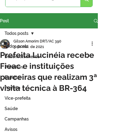
Post
Todos posts
Gilson Amorim DRT/AC 390
Todos posts
3 de mai. de 2021
Prefeita Lucinéia recebe
Desenvolvimento
Fieac e instituições
Prefeitura
parceiras que realizam 3ª
Esporte
visita técnica à BR-364
Prefeito
Vice-prefeita
Saúde
Campanhas
Avisos