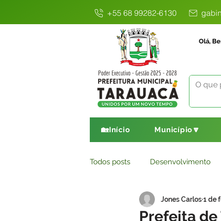
+55 68 99282-6130
gabin
Olá, Be
🏡Início
Município🔽
Todos posts
Desenvolvimento
Jones Carlos
1 de 
Avisos
Comunicado
E
Prefeita de