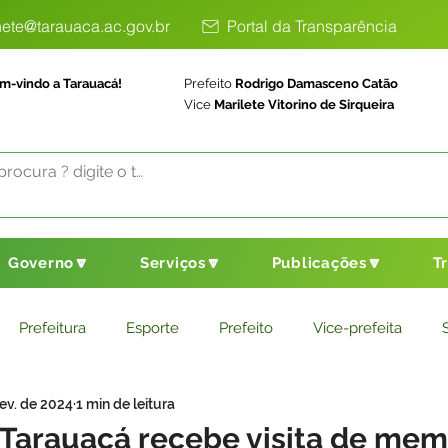
ete@tarauaca.ac.gov.br
Portal da Transparência
m-vindo a Tarauacá!
Prefeito
Rodrigo Damasceno Catão
Vice
Marilete Vitorino de Sirqueira
Governo🔽
Serviços🔽
Publicações🔽
T
Prefeitura
Esporte
Prefeito
Vice-prefeita
fev. de 2024
1 min de leitura
ducação
Saneamento Básico
Agricultura
Parceria
 Tarauacá recebe visita de me