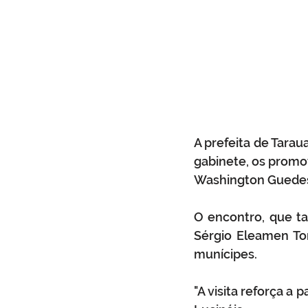
A prefeita de Tarau
gabinete, os promot
Washington Guedes
O encontro, que t
Sérgio Eleamen Tom
munícipes. 
"A visita reforça a p