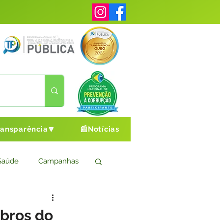
ransparência🔽
📰Notícias
Saúde
Campanhas
s
Cultura e Esporte
mbros do