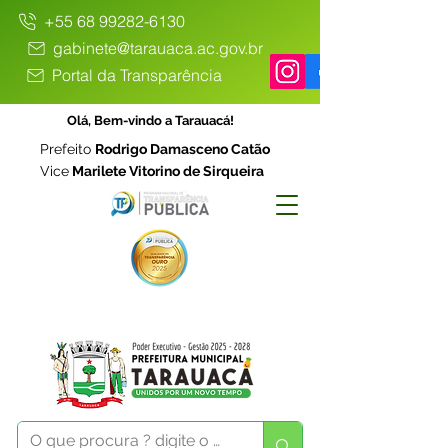
+55 68 99282-6130
gabinete@tarauaca.ac.gov.br
Portal da Transparência
Olá, Bem-vindo a Tarauacá!
Prefeito
Rodrigo Damasceno Catão
Vice
Marilete Vitorino de Sirqueira