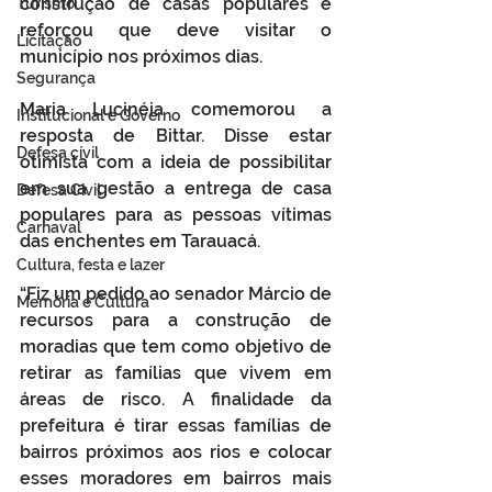
construção de casas populares e 
Turismo
reforçou que deve visitar o 
Licitação
município nos próximos dias.
Segurança
Maria Lucinéia comemorou a 
Institucional e Governo
resposta de Bittar. Disse estar 
Defesa cívil
otimista com a ideia de possibilitar 
em sua gestão a entrega de casa 
Defesa Civil
populares para as pessoas vítimas 
Carnaval
das enchentes em Tarauacá.
Cultura, festa e lazer
“Fiz um pedido ao senador Márcio de 
Memória e Cultura
recursos para a construção de 
moradias que tem como objetivo de 
retirar as famílias que vivem em 
áreas de risco. A finalidade da 
prefeitura é tirar essas famílias de 
bairros próximos aos rios e colocar 
esses moradores em bairros mais 