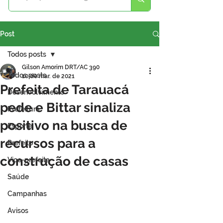
Post
Todos posts
Gilson Amorim DRT/AC 390
Todos posts
10 de mar. de 2021
Prefeita de Tarauacá
Desenvolvimento
pede e Bittar sinaliza
Prefeitura
positivo na busca de
Esporte
recursos para a
Prefeito
construção de casas
Vice-prefeita
Saúde
Campanhas
Avisos