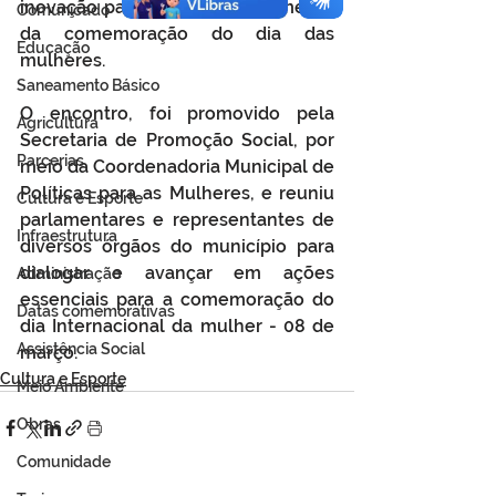
inovação participou do alinhamento 
Comunicado
da comemoração do dia das 
Educação
mulheres.
Saneamento Básico
O encontro, foi promovido pela 
Agricultura
Secretaria de Promoção Social, por 
Parcerias
meio da Coordenadoria Municipal de 
Políticas para as Mulheres, e reuniu 
Cultura e Esporte
parlamentares e representantes de 
Infraestrutura
diversos órgãos do município para 
dialogar e avançar em ações 
Administração
essenciais para a comemoração do 
Datas comemorativas
dia Internacional da mulher - 08 de 
Assistência Social
março.
Cultura e Esporte
Meio Ambiente
Obras
Comunidade