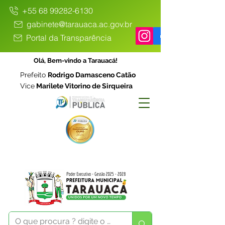
+55 68 99282-6130
gabinete@tarauaca.ac.gov.br
Portal da Transparência
Olá, Bem-vindo a Tarauacá!
Prefeito
Rodrigo Damasceno Catão
Vice
Marilete Vitorino de Sirqueira