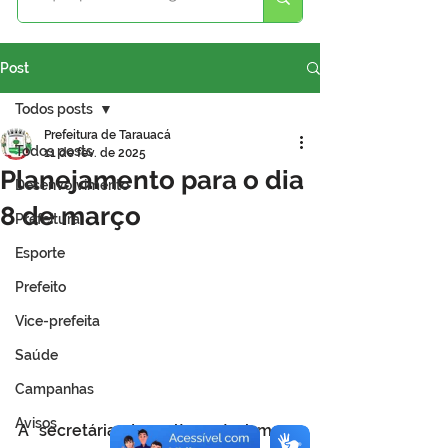
Post
Todos posts
Prefeitura de Tarauacá
Todos posts
11 de fev. de 2025
Planejamento para o dia
Desenvolvimento
8 de março
Prefeitura
Esporte
Prefeito
Vice-prefeita
Saúde
Campanhas
Avisos
A secretária de cultura, turismo e 