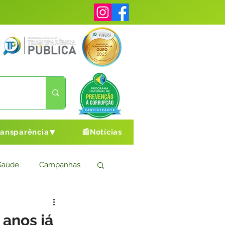
ransparência🔽
📰Notícias
Saúde
Campanhas
s
Cultura e Esporte
 anos já