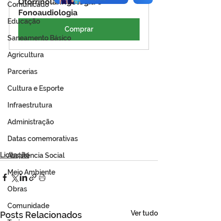
Otorrinolaringologia e 
Comunicado
Fonoaudiologia
Educação
Comprar
Saneamento Básico
Agricultura
Parcerias
Cultura e Esporte
Infraestrutura
Administração
Datas comemorativas
Licitação
Assistência Social
Meio Ambiente
Obras
Comunidade
Ver tudo
Posts Relacionados