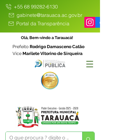
+55 68 99282-6130
gabinete@tarauaca.ac.gov.br
Portal da Transparência
Olá, Bem-vindo a Tarauacá!
Prefeito
Rodrigo Damasceno Catão
Vice
Marilete Vitorino de Sirqueira