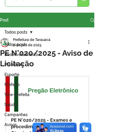
Post
Todos posts
Prefeitura de Tarauacá
Todos posts
2 de jun. de 2025
PE N°020/2025 - Aviso de
Desenvolvimento
Licitação
Prefeitura
Esporte
Prefeito
Vice-prefeita
Saúde
Campanhas
PE N°020/2025 - Exames e 
Avisos
procedimentos de 