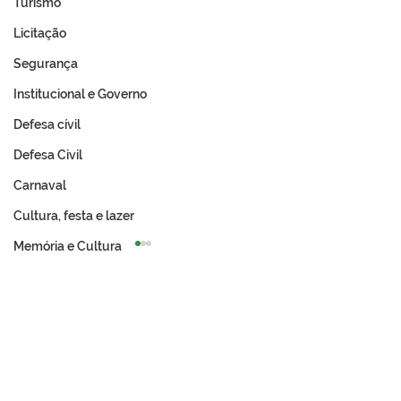
Turismo
Licitação
Segurança
Institucional e Governo
Defesa cívil
Defesa Civil
Carnaval
Cultura, festa e lazer
Memória e Cultura
PE N°029/2025 -
PE N°028/2025 