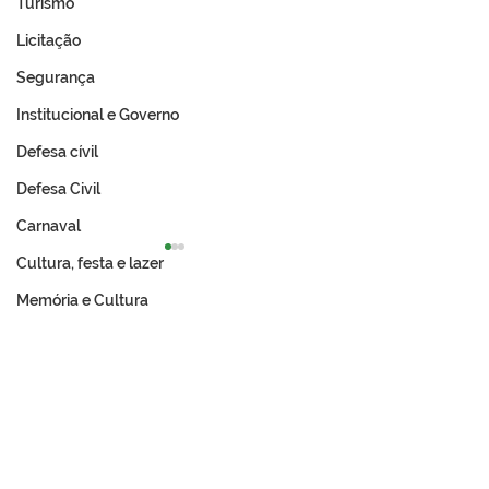
Turismo
Licitação
Segurança
Institucional e Governo
Defesa cívil
Defesa Civil
Carnaval
Cultura, festa e lazer
Memória e Cultura
PE N°029/2025 -
PE N°028/2025 
Materiais de
de Licitação
Permanente (Kit