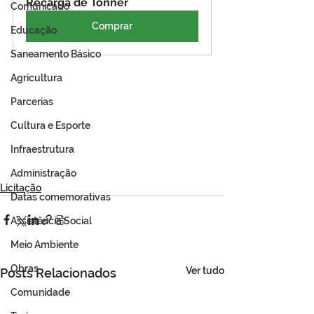
Recarga de Tonner
Comunicado
Comprar
Educação
Saneamento Básico
Agricultura
Parcerias
Cultura e Esporte
Infraestrutura
Administração
Licitação
Datas comemorativas
Assistência Social
Meio Ambiente
Obras
Ver tudo
Posts Relacionados
Comunidade