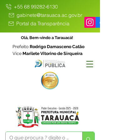
+55 68 99282-6130
gabinete@tarauaca.ac.gov.br
Portal da Transparência
Olá, Bem-vindo a Tarauacá!
Prefeito
Rodrigo Damasceno Catão
Vice
Marilete Vitorino de Sirqueira