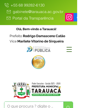
+55 68 99282-6130
gabinete@tarauaca.ac.gov.br
Portal da Transparência
Olá, Bem-vindo a Tarauacá!
Prefeito
Rodrigo Damasceno Catão
Vice
Marilete Vitorino de Sirqueira