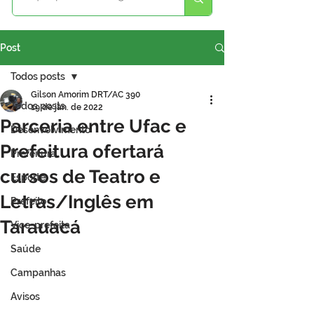
Post
Todos posts
Gilson Amorim DRT/AC 390
Todos posts
19 de jan. de 2022
Parceria entre Ufac e
Desenvolvimento
Prefeitura ofertará
Prefeitura
cursos de Teatro e
Esporte
Letras/Inglês em
Prefeito
Tarauacá
Vice-prefeita
Saúde
Campanhas
Avisos