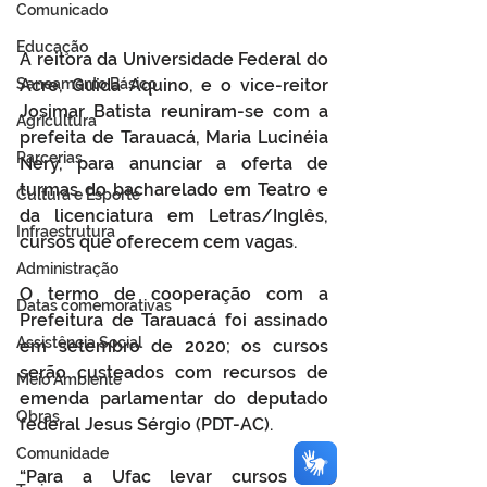
Comunicado
Educação
A reitora da Universidade Federal do 
Saneamento Básico
Acre, Guida Aquino, e o vice-reitor 
Josimar Batista reuniram-se com a 
Agricultura
prefeita de Tarauacá, Maria Lucinéia 
Parcerias
Nery, para anunciar a oferta de 
turmas do bacharelado em Teatro e 
Cultura e Esporte
da licenciatura em Letras/Inglês, 
Infraestrutura
cursos que oferecem cem vagas. 
Administração
O termo de cooperação com a 
Datas comemorativas
Prefeitura de Tarauacá foi assinado 
Assistência Social
em setembro de 2020; os cursos 
serão custeados com recursos de 
Meio Ambiente
emenda parlamentar do deputado 
Obras
federal Jesus Sérgio (PDT-AC). 
Comunidade
“Para a Ufac levar cursos de 