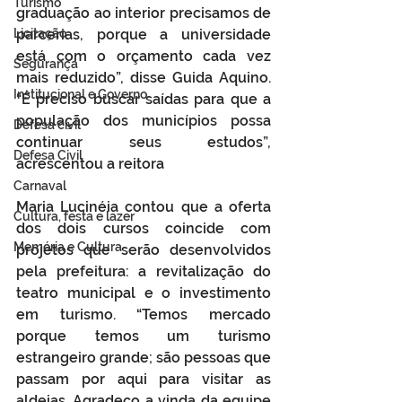
Turismo
graduação ao interior precisamos de 
Licitação
parcerias, porque a universidade 
está com o orçamento cada vez 
Segurança
mais reduzido”, disse Guida Aquino. 
Institucional e Governo
“É preciso buscar saídas para que a 
população dos municípios possa 
Defesa cívil
continuar seus estudos”, 
Defesa Civil
acrescentou a reitora
Carnaval
Maria Lucinéia contou que a oferta 
Cultura, festa e lazer
dos dois cursos coincide com 
Memória e Cultura
projetos que serão desenvolvidos 
pela prefeitura: a revitalização do 
teatro municipal e o investimento 
em turismo. “Temos mercado 
porque temos um turismo 
estrangeiro grande; são pessoas que 
passam por aqui para visitar as 
aldeias. Agradeço a vinda da equipe 