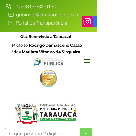
+55 68 99282-6130
gabinete@tarauaca.ac.gov.br
Portal da Transparência
Olá, Bem-vindo a Tarauacá!
Prefeito
Rodrigo Damasceno Catão
Vice
Marilete Vitorino de Sirqueira