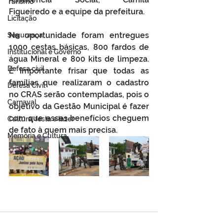
Turismo
Figueiredo e a equipe da prefeitura. 
Licitação
Na oportunidade foram entregues 
Segurança
1000 cestas básicas, 800 fardos de 
Institucional e Governo
água Mineral e 800 kits de limpeza. 
Defesa cívil
É importante frisar que todas as 
famílias que realizaram o cadastro 
Defesa Civil
no CRAS serão contempladas, pois o 
Carnaval
objetivo da Gestão Municipal é fazer 
com que esses benefícios cheguem 
Cultura, festa e lazer
de fato à quem mais precisa.
Memória e Cultura