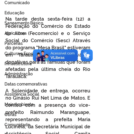
Comunicado
Educação
Na tarde desta sexta-feira (12) a 
Saneamento Básico
Federação do Comércio do Estado 
do Acre (Fecomercio) e o Serviço 
Agricultura
Social do Comércio (Sesc) Através 
Parcerias
do programa "Mesa Brasil" estiveram 
Cultura e Esporte
em Tarauacá entregando vários 
donativos para as famílias que foram 
Infraestrutura
afetadas pela última cheia do Rio 
Administração
Tarauacá.
Datas comemorativas
A Solenidade de entrega, ocorreu 
Assistência Social
no Ginásio Rui Net Lima de Matos. E 
Meio Ambiente
contou com a presença do vice-
prefeito Raimundo Maranguape, 
Obras
representando a prefeita Maria 
Comunidade
Lucinéia, da Secretária Municipal de 
Assistência Social, Camila 