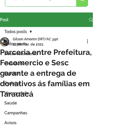
Post
Todos posts
Gilson Amorim DRT/AC 390
Todos posts
12 de mar. de 2021
Parceria entre Prefeitura,
Desenvolvimento
Fecomercio e Sesc
Prefeitura
garante a entrega de
Esporte
donativos ás famílias em
Prefeito
Tarauacá
Vice-prefeita
Saúde
Campanhas
Avisos