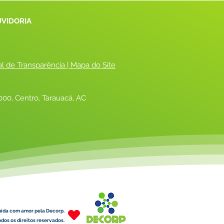
UVIDORIA
al de Transparência
 |
 Mapa do Site
00, Centro, Tarauacá, AC
uída com amor pela Decorp.
dos os direitos reservados.