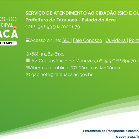
SERVIÇO DE ATENDIMENTO AO CIDADÃO (SIC) E O
Prefeitura de Tarauacá - Estado do Acre
CNPJ 
34.693.564/0001-79
💻Acesso online: 
SIC 
| 
Fale Conosco
 | 
Ouvidoria
| 
Port
📱(68) 99282-6130 
🏢 Av. Cel. Juvêncio de Menezes, nº 395 CEP 69970-0
📅Aberto ao público: 07h00min às 14h00min
📧 
gabinete@tarauaca.ac.gov.br
Ferramenta de Transparência constr
© 2009-2024. To