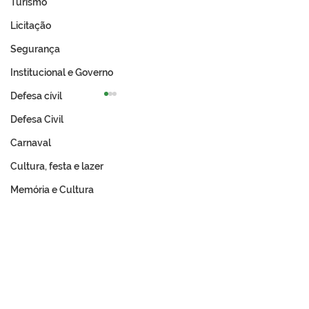
Turismo
Licitação
Segurança
Institucional e Governo
Defesa cívil
Defesa Civil
Carnaval
Cultura, festa e lazer
Memória e Cultura
Expo Tarauacá 2026
A Revolução Ac
lança Concurso Rainha
Do Ouro Branco
do Rodeio
Incorporação N