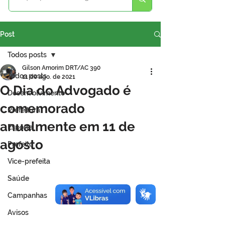
Post
Todos posts
Gilson Amorim DRT/AC 390
Todos posts
11 de ago. de 2021
O Dia do Advogado é
Desenvolvimento
comemorado
Prefeitura
anualmente em 11 de
Esporte
agosto
Prefeito
Vice-prefeita
Saúde
Campanhas
Avisos