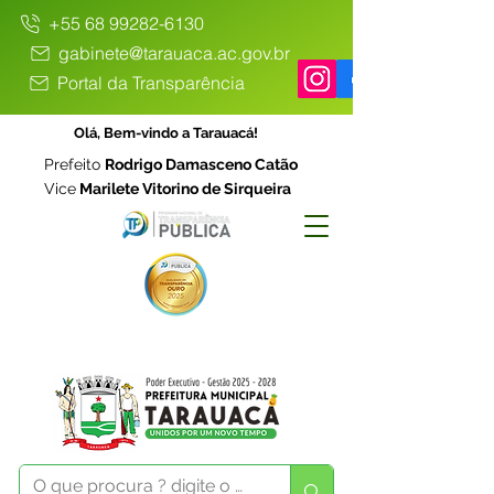
+55 68 99282-6130
gabinete@tarauaca.ac.gov.br
Portal da Transparência
Olá, Bem-vindo a Tarauacá!
Prefeito
Rodrigo Damasceno Catão
Vice
Marilete Vitorino de Sirqueira