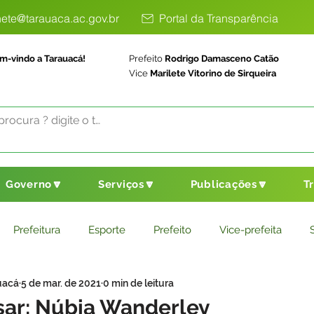
ete@tarauaca.ac.gov.br
Portal da Transparência
m-vindo a Tarauacá!
Prefeito
Rodrigo Damasceno Catão
Vice
Marilete Vitorino de Sirqueira
Governo🔽
Serviços🔽
Publicações🔽
T
Prefeitura
Esporte
Prefeito
Vice-prefeita
uacá
5 de mar. de 2021
0 min de leitura
ducação
Saneamento Básico
Agricultura
Parceria
sar: Núbia Wanderley