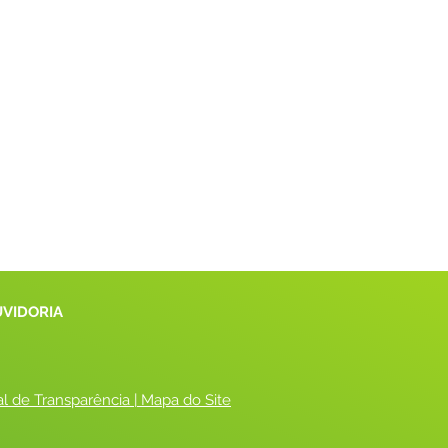
UVIDORIA
al de Transparência
 |
 Mapa do Site