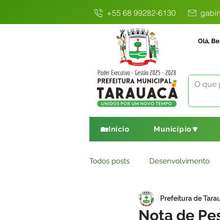
+55 68 99282-6130
gabin
Olá, Be
🏡Início
Município🔽
Todos posts
Desenvolvimento
Prefeitura de Tara
Avisos
Comunicado
E
Nota de Pe