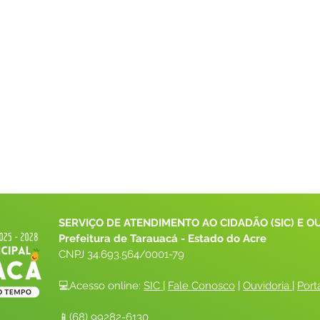
SERVIÇO DE ATENDIMENTO AO CIDADÃO (SIC) E O
Prefeitura de Tarauacá - Estado do Acre
CNPJ 
34.693.564/0001-79
💻Acesso online: 
SIC 
| 
Fale Conosco
 | 
Ouvidoria
| 
Port
📱(68) 99282-6130 