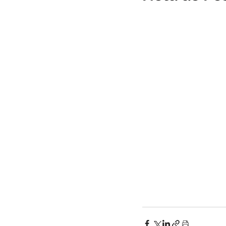
Infraestrutura
Administraçã
Comunidade
Turismo
Carnaval
Cultura, festa e la