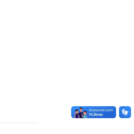
mbiente
Obras
a cívil
Defesa Civil