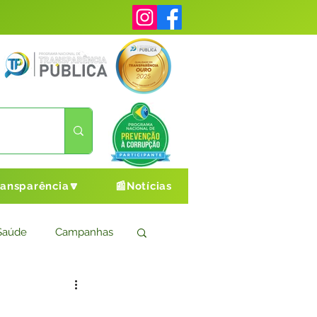
ransparência🔽
📰Notícias
Saúde
Campanhas
s
Cultura e Esporte