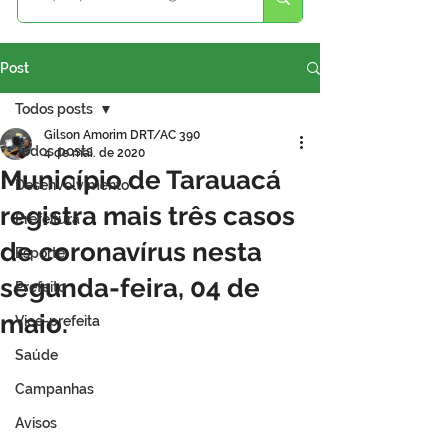
Post
Todos posts
Gilson Amorim DRT/AC 390
Todos posts
4 de mai. de 2020
Município de Tarauacá
Desenvolvimento
registra mais três casos
Prefeitura
de coronavírus nesta
Esporte
segunda-feira, 04 de
Prefeito
maio.
Vice-prefeita
Saúde
Campanhas
Avisos