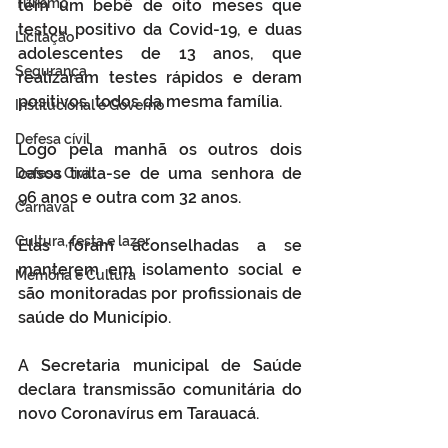
Turismo
têm um bebê de oito meses que 
testou positivo da Covid-19, e duas 
Licitação
adolescentes de 13 anos, que 
Segurança
realizaram testes rápidos e deram 
positivos, todos da mesma família.
Institucional e Governo
Defesa cívil
Logo pela manhã os outros dois 
casos trata-se de uma senhora de 
Defesa Civil
96 anos e outra com 32 anos.
Carnaval
Cultura, festa e lazer
Elas foram aconselhadas a se 
manterem em isolamento social e 
Memória e Cultura
são monitoradas por profissionais de 
saúde do Município.
A Secretaria municipal de Saúde 
declara transmissão comunitária do 
novo Coronavírus em Tarauacá.