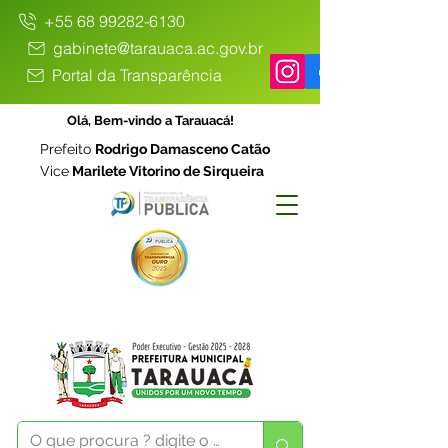
+55 68 99282-6130
gabinete@tarauaca.ac.gov.br
Portal da Transparência
Olá, Bem-vindo a Tarauacá!
Prefeito
Rodrigo Damasceno Catão
Vice
Marilete Vitorino de Sirqueira