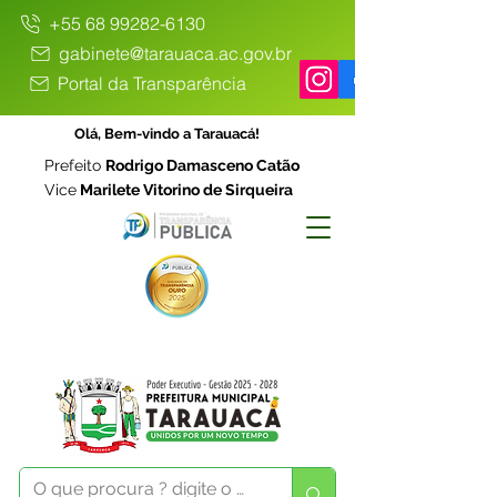
+55 68 99282-6130
gabinete@tarauaca.ac.gov.br
Portal da Transparência
Olá, Bem-vindo a Tarauacá!
Prefeito
Rodrigo Damasceno Catão
Vice
Marilete Vitorino de Sirqueira