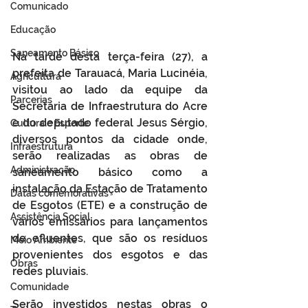
Comunicado
Educação
Saneamento Básico
Na tarde desta terça-feira (27), a 
prefeita de Tarauacá, Maria Lucinéia, 
Agricultura
visitou ao lado da equipe da 
Parcerias
Secretaria de Infraestrutura do Acre 
e do deputado federal Jesus Sérgio, 
Cultura e Esporte
diversos pontos da cidade onde, 
Infraestrutura
serão realizadas as obras de 
Administração
saneamento básico como a 
instalação da Estação de Tratamento 
Datas comemorativas
de Esgotos (ETE) e a construção de 
Assistência Social
vários emissários para lançamentos 
de efluentes, que são os resíduos 
Meio Ambiente
provenientes dos esgotos e das 
Obras
redes pluviais.
Comunidade
Serão investidos nestas obras o 