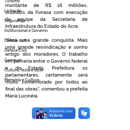
Turismo
montante de R$ 16 milhões, 
Licitação
oriundos da Funasa com execução 
da equipe da Secretaria de 
Segurança
Infraestrutura do Estado do Acre.
Institucional e Governo
“Será uma grande conquista. Mais 
Defesa cívil
uma grande reivindicação e sonho 
Defesa Civil
antigo dos moradores. O trabalho 
Carnaval
em parceria entre o Governo federal 
e do Estado, Prefeitura, os 
Cultura, festa e lazer
parlamentares, certamente será 
Memória e Cultura
muito comemorado por todos ao 
final das obras”, comentou a prefeita 
Maria Lucinéia.