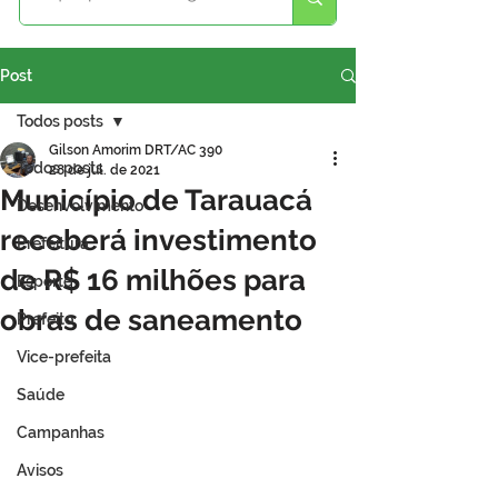
Post
Todos posts
Gilson Amorim DRT/AC 390
Todos posts
28 de jul. de 2021
Município de Tarauacá
Desenvolvimento
receberá investimento
Prefeitura
de R$ 16 milhões para
Esporte
obras de saneamento
Prefeito
Vice-prefeita
Saúde
Campanhas
Avisos